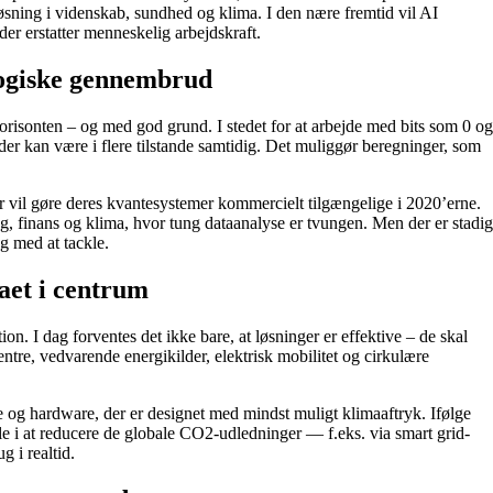
øsning i videnskab, sundhed og klima. I den nære fremtid vil AI
er erstatter menneskelig arbejdskraft.
logiske gennembrud
orisonten – og med god grund. I stedet for at arbejde med bits som 0 og
er kan være i flere tilstande samtidig. Det muliggør beregninger, som
r vil gøre deres kvantesystemer kommercielt tilgængelige i 2020’erne.
g, finans og klima, hvor tung dataanalyse er tvungen. Men der er stadig
ng med at tackle.
aet i centrum
n. I dag forventes det ikke bare, at løsninger er effektive – de skal
ntre, vedvarende energikilder, elektrisk mobilitet og cirkulære
e og hardware, der er designet med mindst muligt klimaaftryk. Ifølge
lle i at reducere de globale CO2-udledninger — f.eks. via smart grid-
 i realtid.