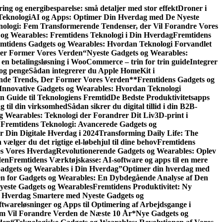
ring og energibesparelse: små detaljer med stor effekt
Droner i
Teknologi
AI og Apps: Optimer Din Hverdag med De Nyeste
ologi: Fem Transformerende Tendenser, der Vil Forandre Vores
 og Wearables: Fremtidens Teknologi i Din Hverdag
Fremtidens
mtidens Gadgets og Wearables: Hvordan Teknologi Forvandlet
der Former Vores Verden
“Nyeste Gadgets og Wearables:
 en betalingsløsning i WooCommerce – trin for trin guide
Integrer
 og penge
Sådan integrerer du Apple HomeKit i
nde Trends, Der Former Vores Verden
**Fremtidens Gadgets og
Innovative Gadgets og Wearables: Hvordan Teknologi
 Guide til Teknologiens Fremtid
De Bedste Produktivitetsapps
g til din virksomhed
Sådan sikrer du digital tillid i din B2B-
g Wearables: Teknologi der Forandrer Dit Liv
3D-print i
Fremtidens Teknologi: Avancerede Gadgets og
r Din Digitale Hverdag i 2024
Transforming Daily Life: The
vælger du det rigtige el-løbehjul til dine behov
Fremtidens
es Vores Hverdag
Revolutionerende Gadgets og Wearables: Oplev
den
Fremtidens Værktøjskasse: AI-software og apps til en mere
adgets og Wearables i Din Hverdag”
Optimer din hverdag med
en for Gadgets og Wearables: En Dybdegående Analyse af Den
Nyeste Gadgets og Wearables
Fremtidens Produktivitet: Ny
 Hverdag Smartere med Nyeste Gadgets og
twareløsninger og Apps til Optimering af Arbejdsgange i
om Vil Forandre Verden de Næste 10 År
*Nye Gadgets og