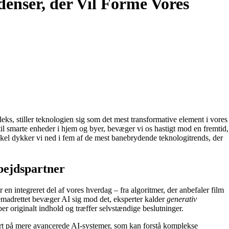
enser, der Vil Forme Vores
eks, stiller teknologien sig som det mest transformative element i vores
il smarte enheder i hjem og byer, bevæger vi os hastigt mod en fremtid,
tikel dykker vi ned i fem af de mest banebrydende teknologitrends, der
rbejdspartner
 en integreret del af vores hverdag – fra algoritmer, der anbefaler film
remadrettet bevæger AI sig mod det, eksperter kalder
generativ
er originalt indhold og træffer selvstændige beslutninger.
rt på mere avancerede AI-systemer, som kan forstå komplekse