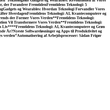
den
“Teknologiske Gadgets og Wearables: Revolutionen af Vores
er, der Forandrer Fremtiden
Fremtidens Teknologi: 5
ag
Gadgets og Wearables: Hvordan Teknologi Forvandler Vores
kifter Hverdagen
Fremtidens Teknologi: AI, Kvantecomputere og
rends der Former Vores Verden
**Fremtidens Teknologi:
tion Vil Transformere Vores Verden
**Fremtidens Teknologi:
s Liv**
**Fremtidens Teknologi: AI, Kvantecomputere og Grøn
ende År?
Nyeste Softwareløsninger og Apps til Produktivitet og
es verden”
Automatisering af Arbejdsprocesser: Sådan Frigør