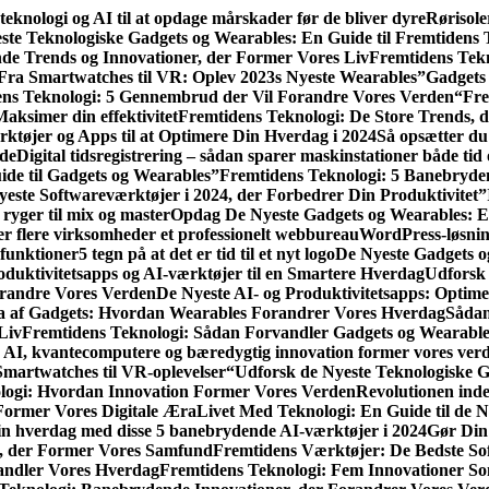
eknologi og AI til at opdage mårskader før de bliver dyre
Rørisole
ste Teknologiske Gadgets og Wearables: En Guide til Fremtidens 
nde Trends og Innovationer, der Former Vores Liv
Fremtidens Tekn
Fra Smartwatches til VR: Oplev 2023s Nyeste Wearables”
Gadgets
ns Teknologi: 5 Gennembrud der Vil Forandre Vores Verden
“Fre
aksimer din effektivitet
Fremtidens Teknologi: De Store Trends, 
rktøjer og Apps til at Optimere Din Hverdag i 2024
Så opsætter du
yde
Digital tidsregistrering – sådan sparer maskinstationer både tid
de til Gadgets og Wearables”
Fremtidens Teknologi: 5 Banebryde
yeste Softwareværktøjer i 2024, der Forbedrer Din Produktivitet”
ryger til mix og master
Opdag De Nyeste Gadgets og Wearables: En
r flere virksomheder et professionelt webbureau
WordPress-løsnin
funktioner
5 tegn på at det er tid til et nyt logo
De Nyeste Gadgets o
oduktivitetsapps og AI-værktøjer til en Smartere Hverdag
Udforsk 
orandre Vores Verden
De Nyeste AI- og Produktivitetsapps: Optime
 af Gadgets: Hvordan Wearables Forandrer Vores Hverdag
Sådan 
Liv
Fremtidens Teknologi: Sådan Forvandler Gadgets og Wearabl
 AI, kvantecomputere og bæredygtig innovation former vores ver
Smartwatches til VR-oplevelser
“Udforsk de Nyeste Teknologiske G
logi: Hvordan Innovation Former Vores Verden
Revolutionen ind
Former Vores Digitale Æra
Livet Med Teknologi: En Guide til de 
in hverdag med disse 5 banebrydende AI-værktøjer i 2024
Gør Din
r, der Former Vores Samfund
Fremtidens Værktøjer: De Bedste Sof
andler Vores Hverdag
Fremtidens Teknologi: Fem Innovationer S