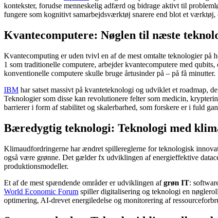
kontekster, forudse menneskelig adfærd og bidrage aktivt til probleml
fungere som kognitivt samarbejdsværktøj snarere end blot et værktøj, d
Kvantecomputere: Nøglen til næste tekno
Kvantecomputing er uden tvivl en af de mest omtalte teknologier på h
1 som traditionelle computere, arbejder kvantecomputere med qubits, d
konventionelle computere skulle bruge årtusinder på – på få minutter.
IBM
har satset massivt på kvanteteknologi og udviklet et roadmap, de
Teknologier som disse kan revolutionere felter som medicin, krypterin
barrierer i form af stabilitet og skalerbarhed, som forskere er i fuld ga
Bæredygtig teknologi: Teknologi med klim
Klimaudfordringerne har ændret spillereglerne for teknologisk innovatio
også være grønne. Det gælder fx udviklingen af energieffektive datace
produktionsmodeller.
Et af de mest spændende områder er udviklingen af
grøn IT
: softwar
World Economic Forum
spiller digitalisering og teknologi en nøglero
optimering, AI-drevet energiledelse og monitorering af ressourceforbrug