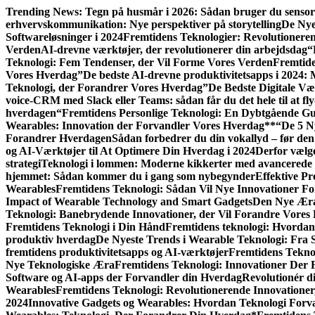
Gå
Trending News:
Tegn på husmår i 2026: Sådan bruger du sensort
til
erhvervskommunikation: Nye perspektiver på storytelling
De Nye
indhold
Softwareløsninger i 2024
Fremtidens Teknologier: Revolutionere
Verden
AI-drevne værktøjer, der revolutionerer din arbejdsdag
“
Teknologi: Fem Tendenser, der Vil Forme Vores Verden
Fremtide
Vores Hverdag”
De bedste AI-drevne produktivitetsapps i 2024: M
Teknologi, der Forandrer Vores Hverdag”
De Bedste Digitale Væ
voice-CRM med Slack eller Teams: sådan får du det hele til at fl
hverdagen
“Fremtidens Personlige Teknologi: En Dybtgående Gui
Wearables: Innovation der Forvandler Vores Hverdag**
“De 5 N
Forandrer Hverdagen
Sådan forbedrer du din vokallyd – før den 
og AI-Værktøjer til At Optimere Din Hverdag i 2024
Derfor vælge
strategi
Teknologi i lommen: Moderne kikkerter med avancerede 
hjemmet: Sådan kommer du i gang som nybegynder
Effektive Pr
Wearables
Fremtidens Teknologi: Sådan Vil Nye Innovationer F
Impact of Wearable Technology and Smart Gadgets
Den Nye Æra
Teknologi: Banebrydende Innovationer, der Vil Forandre Vores 
Fremtidens Teknologi i Din Hånd
Fremtidens teknologi: Hvordan
produktiv hverdag
De Nyeste Trends i Wearable Teknologi: Fra 
fremtidens produktivitetsapps og AI-værktøjer
Fremtidens Tekno
Nye Teknologiske Æra
Fremtidens Teknologi: Innovationer Der 
Software og AI-apps der Forvandler din Hverdag
Revolutionér d
Wearables
Fremtidens Teknologi: Revolutionerende Innovatione
2024
Innovative Gadgets og Wearables: Hvordan Teknologi Forv