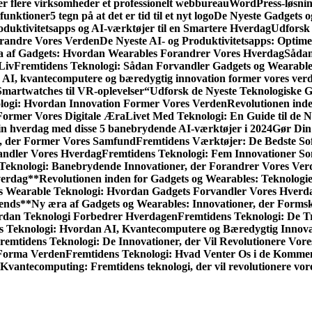
r flere virksomheder et professionelt webbureau
WordPress-løsnin
funktioner
5 tegn på at det er tid til et nyt logo
De Nyeste Gadgets o
oduktivitetsapps og AI-værktøjer til en Smartere Hverdag
Udforsk 
orandre Vores Verden
De Nyeste AI- og Produktivitetsapps: Optime
 af Gadgets: Hvordan Wearables Forandrer Vores Hverdag
Sådan 
Liv
Fremtidens Teknologi: Sådan Forvandler Gadgets og Wearabl
 AI, kvantecomputere og bæredygtig innovation former vores ver
Smartwatches til VR-oplevelser
“Udforsk de Nyeste Teknologiske G
logi: Hvordan Innovation Former Vores Verden
Revolutionen ind
Former Vores Digitale Æra
Livet Med Teknologi: En Guide til de 
in hverdag med disse 5 banebrydende AI-værktøjer i 2024
Gør Din
r, der Former Vores Samfund
Fremtidens Værktøjer: De Bedste Sof
andler Vores Hverdag
Fremtidens Teknologi: Fem Innovationer S
Teknologi: Banebrydende Innovationer, der Forandrer Vores Ver
verdag**
Revolutionen inden for Gadgets og Wearables: Teknologi
s Wearable Teknologi: Hvordan Gadgets Forvandler Vores Hverd
rends**
Ny æra af Gadgets og Wearables: Innovationer, der Forms
ordan Teknologi Forbedrer Hverdagen
Fremtidens Teknologi: De T
s Teknologi: Hvordan AI, Kvantecomputere og Bæredygtig Innova
remtidens Teknologi: De Innovationer, der Vil Revolutionere Vore
 Forma Verden
Fremtidens Teknologi: Hvad Venter Os i de Komm
Kvantecomputing: Fremtidens teknologi, der vil revolutionere vor