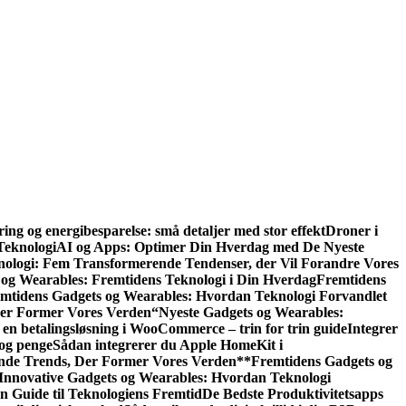
ring og energibesparelse: små detaljer med stor effekt
Droner i
Teknologi
AI og Apps: Optimer Din Hverdag med De Nyeste
ologi: Fem Transformerende Tendenser, der Vil Forandre Vores
 og Wearables: Fremtidens Teknologi i Din Hverdag
Fremtidens
mtidens Gadgets og Wearables: Hvordan Teknologi Forvandlet
der Former Vores Verden
“Nyeste Gadgets og Wearables:
 en betalingsløsning i WooCommerce – trin for trin guide
Integrer
 og penge
Sådan integrerer du Apple HomeKit i
nde Trends, Der Former Vores Verden
**Fremtidens Gadgets og
Innovative Gadgets og Wearables: Hvordan Teknologi
 Guide til Teknologiens Fremtid
De Bedste Produktivitetsapps