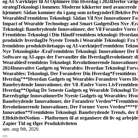
og AI-Værktøjer til At Optimere Din Hverdag i 2024
Derfor vælge
strategi
Teknologi i lommen: Moderne kikkerter med avancerede 
hjemmet: Sådan kommer du i gang som nybegynder
Effektive Pr
Wearables
Fremtidens Teknologi: Sådan Vil Nye Innovationer F
Impact of Wearable Technology and Smart Gadgets
Den Nye Æra
Teknologi: Banebrydende Innovationer, der Vil Forandre Vores 
Fremtidens Teknologi i Din Hånd
Fremtidens teknologi: Hvordan
produktiv hverdag
De Nyeste Trends i Wearable Teknologi: Fra 
fremtidens produktivitetsapps og AI-værktøjer
Fremtidens Tekno
Nye Teknologiske Æra
Fremtidens Teknologi: Innovationer Der 
Software og AI-apps der Forvandler din Hverdag
Revolutionér d
Wearables
Fremtidens Teknologi: Revolutionerende Innovatione
2024
Innovative Gadgets og Wearables: Hvordan Teknologi Forv
Wearables: Teknologi, Der Forandrer Din Hverdag*
Fremtidens 
Hverdag”
**Hvordan Gadgets og Wearables Forandrer Vores H
Banebrydende Innovationer, der Vil Ændre Vores Liv
Fremtiden
Hverdag
**Opdag De Seneste Gadgets og Wearable Teknologi T
Bæredygtige Innovationer
De Nyeste Gadgets og Wearables: Hv
Banebrydende Innovationer, der Forandrer Verden**
Fremtiden
Revolutionerende Innovationer, Der Former Vores Verden**
**F
Innovation**
Fremtidens Teknologi: Banebrydende Trends, der
Effektivitet
Notion – Platformen til at organisere dit liv og arbejde
Zapier Tid og Øger Produktiviteten
søn. aug 9th, 2026