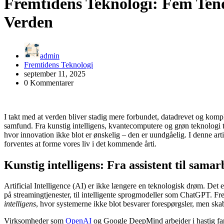
Fremtidens Teknologi: Fem Tend
Verden
admin
Fremtidens Teknologi
september 11, 2025
0 Kommentarer
I takt med at verden bliver stadig mere forbundet, datadrevet og kompl
samfund. Fra kunstig intelligens, kvantecomputere og grøn teknologi t
hvor innovation ikke blot er ønskelig – den er uundgåelig. I denne ar
forventes at forme vores liv i det kommende årti.
Kunstig intelligens: Fra assistent til sama
Artificial Intelligence (AI) er ikke længere en teknologisk drøm. Det er
på streamingtjenester, til intelligente sprogmodeller som ChatGPT. F
intelligens
, hvor systemerne ikke blot besvarer forespørgsler, men skab
Virksomheder som
OpenAI
og Google DeepMind arbejder i hastig fa