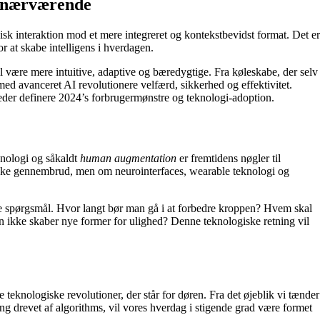
dsnærværende
isk interaktion mod et mere integreret og kontekstbevidst format. Det er
 at skabe intelligens i hverdagen.
l være mere intuitive, adaptive og bæredygtige. Fra køleskabe, der selv
 med avanceret AI revolutionere velfærd, sikkerhed og effektivitet.
der definere 2024’s forbrugermønstre og teknologi-adoption.
knologi og såkaldt
human augmentation
er fremtidens nøgler til
inske gennembrud, men om neurointerfaces, wearable teknologi og
iske spørgsmål. Hvor langt bør man gå i at forbedre kroppen? Hvem skal
en ikke skaber nye former for ulighed? Denne teknologiske retning vil
e teknologiske revolutioner, der står for døren. Fra det øjeblik vi tænder
ng drevet af algorithms, vil vores hverdag i stigende grad være formet