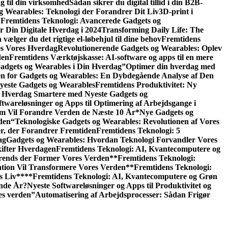
g til din virksomhed
Sådan sikrer du digital tillid i din B2B-
g Wearables: Teknologi der Forandrer Dit Liv
3D-print i
Fremtidens Teknologi: Avancerede Gadgets og
r Din Digitale Hverdag i 2024
Transforming Daily Life: The
vælger du det rigtige el-løbehjul til dine behov
Fremtidens
es Vores Hverdag
Revolutionerende Gadgets og Wearables: Oplev
den
Fremtidens Værktøjskasse: AI-software og apps til en mere
adgets og Wearables i Din Hverdag”
Optimer din hverdag med
en for Gadgets og Wearables: En Dybdegående Analyse af Den
Nyeste Gadgets og Wearables
Fremtidens Produktivitet: Ny
 Hverdag Smartere med Nyeste Gadgets og
twareløsninger og Apps til Optimering af Arbejdsgange i
om Vil Forandre Verden de Næste 10 År
*Nye Gadgets og
den
“Teknologiske Gadgets og Wearables: Revolutionen af Vores
er, der Forandrer Fremtiden
Fremtidens Teknologi: 5
ag
Gadgets og Wearables: Hvordan Teknologi Forvandler Vores
kifter Hverdagen
Fremtidens Teknologi: AI, Kvantecomputere og
rends der Former Vores Verden
**Fremtidens Teknologi:
tion Vil Transformere Vores Verden
**Fremtidens Teknologi:
s Liv**
**Fremtidens Teknologi: AI, Kvantecomputere og Grøn
ende År?
Nyeste Softwareløsninger og Apps til Produktivitet og
es verden”
Automatisering af Arbejdsprocesser: Sådan Frigør