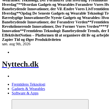
Wearables: Teknologi, Der Forandrer Din Hverdag*
Fremtidens 
Hverdag”
**Hvordan Gadgets og Wearables Forandrer Vores H
Banebrydende Innovationer, der Vil Ændre Vores Liv
Fremtiden
Hverdag
**Opdag De Seneste Gadgets og Wearable Teknologi T
Bæredygtige Innovationer
De Nyeste Gadgets og Wearables: Hv
Banebrydende Innovationer, der Forandrer Verden**
Fremtiden
Revolutionerende Innovationer, Der Former Vores Verden**
**F
Innovation**
Fremtidens Teknologi: Banebrydende Trends, der
Effektivitet
Notion – Platformen til at organisere dit liv og arbejde
Zapier Tid og Øger Produktiviteten
søn. aug 9th, 2026
Nyttech.dk
Fremtidens Teknologi
Gadgets & Wearables
Software & Apps