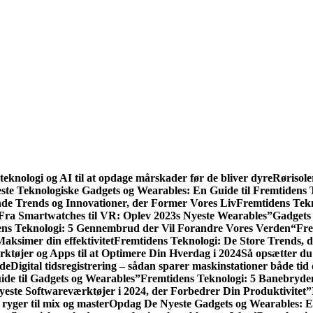
eknologi og AI til at opdage mårskader før de bliver dyre
Rørisole
ste Teknologiske Gadgets og Wearables: En Guide til Fremtidens 
nde Trends og Innovationer, der Former Vores Liv
Fremtidens Tekn
Fra Smartwatches til VR: Oplev 2023s Nyeste Wearables”
Gadgets
ns Teknologi: 5 Gennembrud der Vil Forandre Vores Verden
“Fre
aksimer din effektivitet
Fremtidens Teknologi: De Store Trends, 
rktøjer og Apps til at Optimere Din Hverdag i 2024
Så opsætter du
yde
Digital tidsregistrering – sådan sparer maskinstationer både tid
de til Gadgets og Wearables”
Fremtidens Teknologi: 5 Banebryde
yeste Softwareværktøjer i 2024, der Forbedrer Din Produktivitet”
ryger til mix og master
Opdag De Nyeste Gadgets og Wearables: En