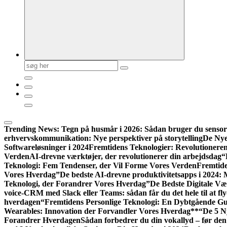
Søg
efter:
Trending News:
Tegn på husmår i 2026: Sådan bruger du sensort
erhvervskommunikation: Nye perspektiver på storytelling
De Nye
Softwareløsninger i 2024
Fremtidens Teknologier: Revolutionere
Verden
AI-drevne værktøjer, der revolutionerer din arbejdsdag
“
Teknologi: Fem Tendenser, der Vil Forme Vores Verden
Fremtide
Vores Hverdag”
De bedste AI-drevne produktivitetsapps i 2024: M
Teknologi, der Forandrer Vores Hverdag”
De Bedste Digitale Væ
voice-CRM med Slack eller Teams: sådan får du det hele til at fl
hverdagen
“Fremtidens Personlige Teknologi: En Dybtgående Gui
Wearables: Innovation der Forvandler Vores Hverdag**
“De 5 N
Forandrer Hverdagen
Sådan forbedrer du din vokallyd – før den 