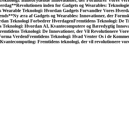
Teknologi: Banebrydende Innovationer, der Forandrer Vores Ver
verdag**
Revolutionen inden for Gadgets og Wearables: Teknologi
s Wearable Teknologi: Hvordan Gadgets Forvandler Vores Hverd
rends**
Ny æra af Gadgets og Wearables: Innovationer, der Forms
ordan Teknologi Forbedrer Hverdagen
Fremtidens Teknologi: De T
s Teknologi: Hvordan AI, Kvantecomputere og Bæredygtig Innova
remtidens Teknologi: De Innovationer, der Vil Revolutionere Vore
 Forma Verden
Fremtidens Teknologi: Hvad Venter Os i de Komm
Kvantecomputing: Fremtidens teknologi, der vil revolutionere vor