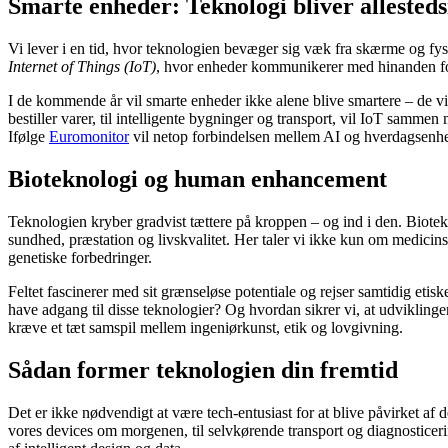
Smarte enheder: Teknologi bliver alleste
Vi lever i en tid, hvor teknologien bevæger sig væk fra skærme og fys
Internet of Things (IoT)
, hvor enheder kommunikerer med hinanden for
I de kommende år vil smarte enheder ikke alene blive smartere – de vi
bestiller varer, til intelligente bygninger og transport, vil IoT sammen
Ifølge
Euromonitor
vil netop forbindelsen mellem AI og hverdagsenhe
Bioteknologi og human enhancement
Teknologien kryber gradvist tættere på kroppen – og ind i den. Biote
sundhed, præstation og livskvalitet. Her taler vi ikke kun om medic
genetiske forbedringer.
Feltet fascinerer med sit grænseløse potentiale og rejser samtidig et
have adgang til disse teknologier? Og hvordan sikrer vi, at udvikling
kræve et tæt samspil mellem ingeniørkunst, etik og lovgivning.
Sådan former teknologien din fremtid
Det er ikke nødvendigt at være tech-entusiast for at blive påvirket af d
vores devices om morgenen, til selvkørende transport og diagnosticeri