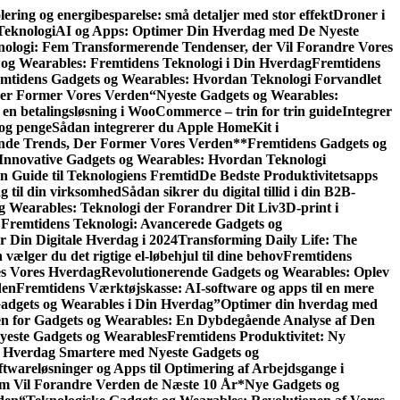
lering og energibesparelse: små detaljer med stor effekt
Droner i
Teknologi
AI og Apps: Optimer Din Hverdag med De Nyeste
ologi: Fem Transformerende Tendenser, der Vil Forandre Vores
 og Wearables: Fremtidens Teknologi i Din Hverdag
Fremtidens
mtidens Gadgets og Wearables: Hvordan Teknologi Forvandlet
der Former Vores Verden
“Nyeste Gadgets og Wearables:
 en betalingsløsning i WooCommerce – trin for trin guide
Integrer
 og penge
Sådan integrerer du Apple HomeKit i
nde Trends, Der Former Vores Verden
**Fremtidens Gadgets og
Innovative Gadgets og Wearables: Hvordan Teknologi
 Guide til Teknologiens Fremtid
De Bedste Produktivitetsapps
g til din virksomhed
Sådan sikrer du digital tillid i din B2B-
g Wearables: Teknologi der Forandrer Dit Liv
3D-print i
Fremtidens Teknologi: Avancerede Gadgets og
r Din Digitale Hverdag i 2024
Transforming Daily Life: The
vælger du det rigtige el-løbehjul til dine behov
Fremtidens
es Vores Hverdag
Revolutionerende Gadgets og Wearables: Oplev
den
Fremtidens Værktøjskasse: AI-software og apps til en mere
adgets og Wearables i Din Hverdag”
Optimer din hverdag med
en for Gadgets og Wearables: En Dybdegående Analyse af Den
Nyeste Gadgets og Wearables
Fremtidens Produktivitet: Ny
 Hverdag Smartere med Nyeste Gadgets og
twareløsninger og Apps til Optimering af Arbejdsgange i
om Vil Forandre Verden de Næste 10 År
*Nye Gadgets og