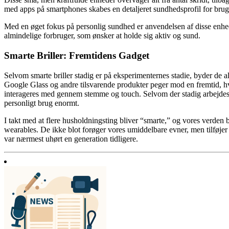
med apps på smartphones skabes en detaljeret sundhedsprofil for bruge
Med en øget fokus på personlig sundhed er anvendelsen af disse enhed
almindelige forbruger, som ønsker at holde sig aktiv og sund.
Smarte Briller: Fremtidens Gadget
Selvom smarte briller stadig er på eksperimenternes stadie, byder de a
Google Glass og andre tilsvarende produkter peger mod en fremtid, h
interageres med gennem stemme og touch. Selvom der stadig arbejdes på
personligt brug enormt.
I takt med at flere husholdningsting bliver “smarte,” og vores verden
wearables. De ikke blot forøger vores umiddelbare evner, men tilføjer 
var nærmest uhørt en generation tidligere.