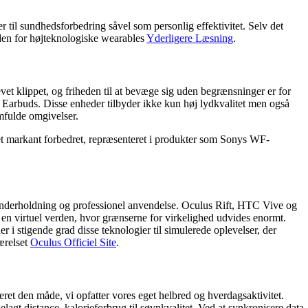
er til sundhedsforbedring såvel som personlig effektivitet. Selv det
den for højteknologiske wearables
Yderligere Læsning
.
evet klippet, og friheden til at bevæge sig uden begrænsninger er for
Earbuds. Disse enheder tilbyder ikke kun høj lydkvalitet men også
rmfulde omgivelser.
evet markant forbedret, repræsenteret i produkter som Sonys WF-
e underholdning og professionel anvendelse. Oculus Rift, HTC Vive og
en virtuel verden, hvor grænserne for virkelighed udvides enormt.
 i stigende grad disse teknologier til simulerede oplevelser, der
ærelset
Oculus Officiel Site
.
et den måde, vi opfatter vores eget helbred og hverdagsaktivitet.
elagt distance, kalorieforbrug til søvnkvalitet. Ved at synkronisere data