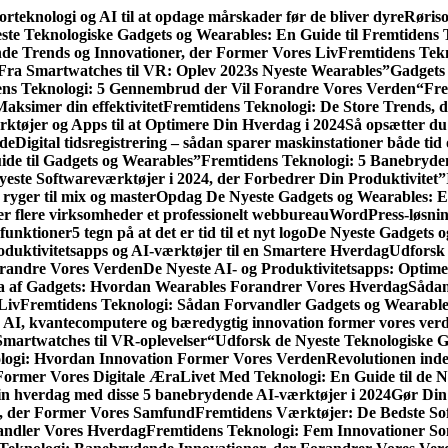
rteknologi og AI til at opdage mårskader før de bliver dyre
Røriso
ste Teknologiske Gadgets og Wearables: En Guide til Fremtidens 
nde Trends og Innovationer, der Former Vores Liv
Fremtidens Tekn
Fra Smartwatches til VR: Oplev 2023s Nyeste Wearables”
Gadgets
ns Teknologi: 5 Gennembrud der Vil Forandre Vores Verden
“Fre
aksimer din effektivitet
Fremtidens Teknologi: De Store Trends, 
rktøjer og Apps til at Optimere Din Hverdag i 2024
Så opsætter du
yde
Digital tidsregistrering – sådan sparer maskinstationer både tid
de til Gadgets og Wearables”
Fremtidens Teknologi: 5 Banebryde
yeste Softwareværktøjer i 2024, der Forbedrer Din Produktivitet”
ryger til mix og master
Opdag De Nyeste Gadgets og Wearables: En
r flere virksomheder et professionelt webbureau
WordPress-løsnin
funktioner
5 tegn på at det er tid til et nyt logo
De Nyeste Gadgets o
oduktivitetsapps og AI-værktøjer til en Smartere Hverdag
Udforsk 
orandre Vores Verden
De Nyeste AI- og Produktivitetsapps: Optime
 af Gadgets: Hvordan Wearables Forandrer Vores Hverdag
Sådan 
Liv
Fremtidens Teknologi: Sådan Forvandler Gadgets og Wearabl
 AI, kvantecomputere og bæredygtig innovation former vores ver
Smartwatches til VR-oplevelser
“Udforsk de Nyeste Teknologiske G
logi: Hvordan Innovation Former Vores Verden
Revolutionen ind
Former Vores Digitale Æra
Livet Med Teknologi: En Guide til de 
in hverdag med disse 5 banebrydende AI-værktøjer i 2024
Gør Din
r, der Former Vores Samfund
Fremtidens Værktøjer: De Bedste Sof
andler Vores Hverdag
Fremtidens Teknologi: Fem Innovationer S