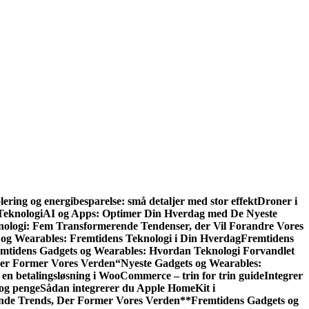
lering og energibesparelse: små detaljer med stor effekt
Droner i
Teknologi
AI og Apps: Optimer Din Hverdag med De Nyeste
ologi: Fem Transformerende Tendenser, der Vil Forandre Vores
 og Wearables: Fremtidens Teknologi i Din Hverdag
Fremtidens
mtidens Gadgets og Wearables: Hvordan Teknologi Forvandlet
der Former Vores Verden
“Nyeste Gadgets og Wearables:
 en betalingsløsning i WooCommerce – trin for trin guide
Integrer
 og penge
Sådan integrerer du Apple HomeKit i
nde Trends, Der Former Vores Verden
**Fremtidens Gadgets og