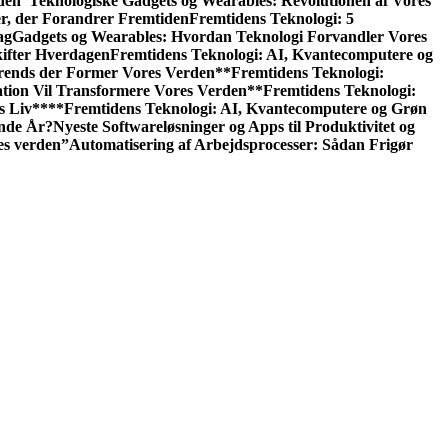
den
“Teknologiske Gadgets og Wearables: Revolutionen af Vores
er, der Forandrer Fremtiden
Fremtidens Teknologi: 5
ag
Gadgets og Wearables: Hvordan Teknologi Forvandler Vores
kifter Hverdagen
Fremtidens Teknologi: AI, Kvantecomputere og
rends der Former Vores Verden
**Fremtidens Teknologi:
tion Vil Transformere Vores Verden
**Fremtidens Teknologi:
s Liv**
**Fremtidens Teknologi: AI, Kvantecomputere og Grøn
ende År?
Nyeste Softwareløsninger og Apps til Produktivitet og
es verden”
Automatisering af Arbejdsprocesser: Sådan Frigør