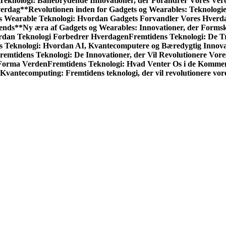
Teknologi: Banebrydende Innovationer, der Forandrer Vores Ver
verdag**
Revolutionen inden for Gadgets og Wearables: Teknologi
s Wearable Teknologi: Hvordan Gadgets Forvandler Vores Hverd
rends**
Ny æra af Gadgets og Wearables: Innovationer, der Forms
ordan Teknologi Forbedrer Hverdagen
Fremtidens Teknologi: De T
s Teknologi: Hvordan AI, Kvantecomputere og Bæredygtig Innova
remtidens Teknologi: De Innovationer, der Vil Revolutionere Vore
 Forma Verden
Fremtidens Teknologi: Hvad Venter Os i de Komm
Kvantecomputing: Fremtidens teknologi, der vil revolutionere vor