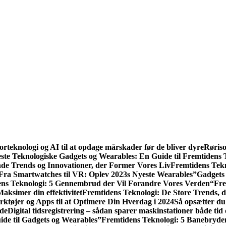
rteknologi og AI til at opdage mårskader før de bliver dyre
Røriso
ste Teknologiske Gadgets og Wearables: En Guide til Fremtidens 
nde Trends og Innovationer, der Former Vores Liv
Fremtidens Tekn
Fra Smartwatches til VR: Oplev 2023s Nyeste Wearables”
Gadgets
ns Teknologi: 5 Gennembrud der Vil Forandre Vores Verden
“Fre
aksimer din effektivitet
Fremtidens Teknologi: De Store Trends, 
rktøjer og Apps til at Optimere Din Hverdag i 2024
Så opsætter du
yde
Digital tidsregistrering – sådan sparer maskinstationer både tid
de til Gadgets og Wearables”
Fremtidens Teknologi: 5 Banebryde