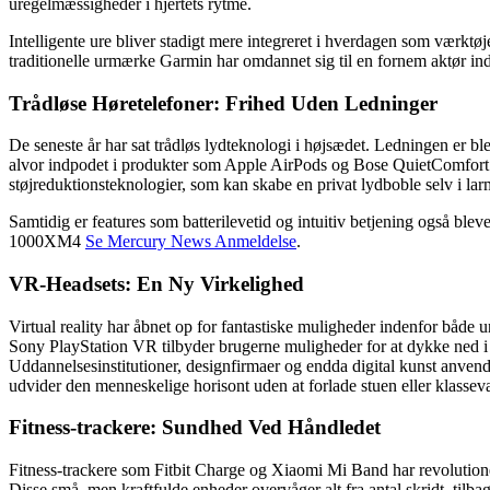
uregelmæssigheder i hjertets rytme.
Intelligente ure bliver stadigt mere integreret i hverdagen som værktøj
traditionelle urmærke Garmin har omdannet sig til en fornem aktør in
Trådløse Høretelefoner: Frihed Uden Ledninger
De seneste år har sat trådløs lydteknologi i højsædet. Ledningen er bl
alvor indpodet i produkter som Apple AirPods og Bose QuietComfort 
støjreduktionsteknologier, som kan skabe en privat lydboble selv i la
Samtidig er features som batterilevetid og intuitiv betjening også bl
1000XM4
Se Mercury News Anmeldelse
.
VR-Headsets: En Ny Virkelighed
Virtual reality har åbnet op for fantastiske muligheder indenfor båd
Sony PlayStation VR tilbyder brugerne muligheder for at dykke ned i 
Uddannelsesinstitutioner, designfirmaer og endda digital kunst anvender
udvider den menneskelige horisont uden at forlade stuen eller klassev
Fitness-trackere: Sundhed Ved Håndledet
Fitness-trackere som Fitbit Charge og Xiaomi Mi Band har revolutioner
Disse små, men kraftfulde enheder overvåger alt fra antal skridt, tilbag