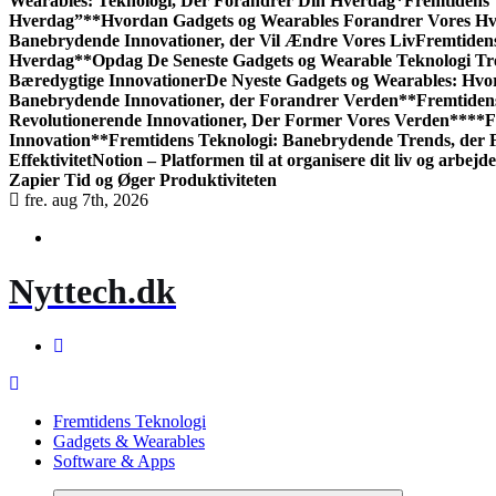
Wearables: Teknologi, Der Forandrer Din Hverdag*
Fremtidens 
Hverdag”
**Hvordan Gadgets og Wearables Forandrer Vores H
Banebrydende Innovationer, der Vil Ændre Vores Liv
Fremtiden
Hverdag
**Opdag De Seneste Gadgets og Wearable Teknologi T
Bæredygtige Innovationer
De Nyeste Gadgets og Wearables: Hv
Banebrydende Innovationer, der Forandrer Verden**
Fremtiden
Revolutionerende Innovationer, Der Former Vores Verden**
**F
Innovation**
Fremtidens Teknologi: Banebrydende Trends, der
Effektivitet
Notion – Platformen til at organisere dit liv og arbejde
Zapier Tid og Øger Produktiviteten
fre. aug 7th, 2026
Nyttech.dk
Fremtidens Teknologi
Gadgets & Wearables
Software & Apps