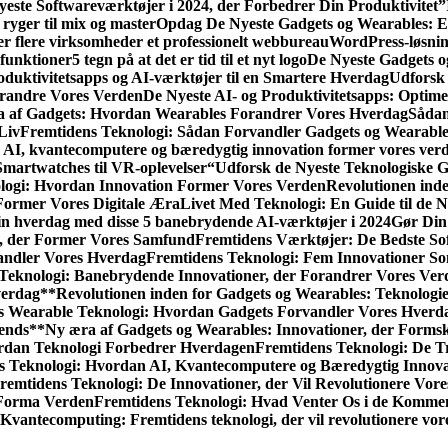
yeste Softwareværktøjer i 2024, der Forbedrer Din Produktivitet”
ryger til mix og master
Opdag De Nyeste Gadgets og Wearables: En
r flere virksomheder et professionelt webbureau
WordPress-løsnin
funktioner
5 tegn på at det er tid til et nyt logo
De Nyeste Gadgets o
oduktivitetsapps og AI-værktøjer til en Smartere Hverdag
Udforsk 
orandre Vores Verden
De Nyeste AI- og Produktivitetsapps: Optime
 af Gadgets: Hvordan Wearables Forandrer Vores Hverdag
Sådan 
Liv
Fremtidens Teknologi: Sådan Forvandler Gadgets og Wearabl
 AI, kvantecomputere og bæredygtig innovation former vores ver
Smartwatches til VR-oplevelser
“Udforsk de Nyeste Teknologiske G
logi: Hvordan Innovation Former Vores Verden
Revolutionen ind
Former Vores Digitale Æra
Livet Med Teknologi: En Guide til de 
in hverdag med disse 5 banebrydende AI-værktøjer i 2024
Gør Din
r, der Former Vores Samfund
Fremtidens Værktøjer: De Bedste Sof
andler Vores Hverdag
Fremtidens Teknologi: Fem Innovationer S
Teknologi: Banebrydende Innovationer, der Forandrer Vores Ver
verdag**
Revolutionen inden for Gadgets og Wearables: Teknologi
s Wearable Teknologi: Hvordan Gadgets Forvandler Vores Hverd
rends**
Ny æra af Gadgets og Wearables: Innovationer, der Forms
ordan Teknologi Forbedrer Hverdagen
Fremtidens Teknologi: De T
s Teknologi: Hvordan AI, Kvantecomputere og Bæredygtig Innova
remtidens Teknologi: De Innovationer, der Vil Revolutionere Vore
 Forma Verden
Fremtidens Teknologi: Hvad Venter Os i de Komm
Kvantecomputing: Fremtidens teknologi, der vil revolutionere vor