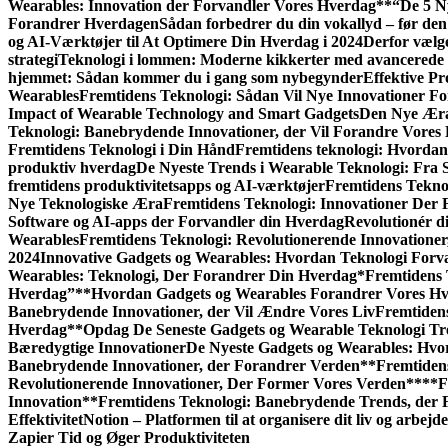
Wearables: Innovation der Forvandler Vores Hverdag**
“De 5 N
Forandrer Hverdagen
Sådan forbedrer du din vokallyd – før den 
og AI-Værktøjer til At Optimere Din Hverdag i 2024
Derfor vælge
strategi
Teknologi i lommen: Moderne kikkerter med avancerede 
hjemmet: Sådan kommer du i gang som nybegynder
Effektive Pr
Wearables
Fremtidens Teknologi: Sådan Vil Nye Innovationer F
Impact of Wearable Technology and Smart Gadgets
Den Nye Æra
Teknologi: Banebrydende Innovationer, der Vil Forandre Vores 
Fremtidens Teknologi i Din Hånd
Fremtidens teknologi: Hvordan
produktiv hverdag
De Nyeste Trends i Wearable Teknologi: Fra 
fremtidens produktivitetsapps og AI-værktøjer
Fremtidens Tekno
Nye Teknologiske Æra
Fremtidens Teknologi: Innovationer Der 
Software og AI-apps der Forvandler din Hverdag
Revolutionér d
Wearables
Fremtidens Teknologi: Revolutionerende Innovatione
2024
Innovative Gadgets og Wearables: Hvordan Teknologi Forv
Wearables: Teknologi, Der Forandrer Din Hverdag*
Fremtidens 
Hverdag”
**Hvordan Gadgets og Wearables Forandrer Vores H
Banebrydende Innovationer, der Vil Ændre Vores Liv
Fremtiden
Hverdag
**Opdag De Seneste Gadgets og Wearable Teknologi T
Bæredygtige Innovationer
De Nyeste Gadgets og Wearables: Hv
Banebrydende Innovationer, der Forandrer Verden**
Fremtiden
Revolutionerende Innovationer, Der Former Vores Verden**
**F
Innovation**
Fremtidens Teknologi: Banebrydende Trends, der
Effektivitet
Notion – Platformen til at organisere dit liv og arbejde
Zapier Tid og Øger Produktiviteten