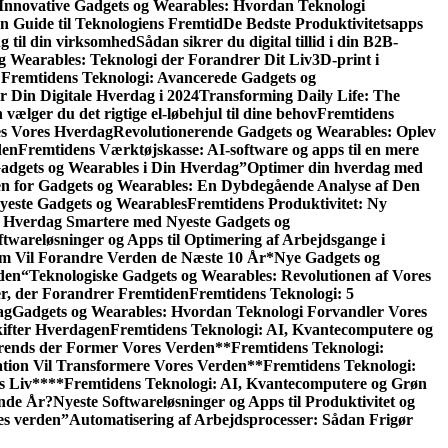
Innovative Gadgets og Wearables: Hvordan Teknologi
 Guide til Teknologiens Fremtid
De Bedste Produktivitetsapps
g til din virksomhed
Sådan sikrer du digital tillid i din B2B-
g Wearables: Teknologi der Forandrer Dit Liv
3D-print i
Fremtidens Teknologi: Avancerede Gadgets og
r Din Digitale Hverdag i 2024
Transforming Daily Life: The
vælger du det rigtige el-løbehjul til dine behov
Fremtidens
es Vores Hverdag
Revolutionerende Gadgets og Wearables: Oplev
den
Fremtidens Værktøjskasse: AI-software og apps til en mere
adgets og Wearables i Din Hverdag”
Optimer din hverdag med
en for Gadgets og Wearables: En Dybdegående Analyse af Den
Nyeste Gadgets og Wearables
Fremtidens Produktivitet: Ny
 Hverdag Smartere med Nyeste Gadgets og
twareløsninger og Apps til Optimering af Arbejdsgange i
om Vil Forandre Verden de Næste 10 År
*Nye Gadgets og
den
“Teknologiske Gadgets og Wearables: Revolutionen af Vores
er, der Forandrer Fremtiden
Fremtidens Teknologi: 5
ag
Gadgets og Wearables: Hvordan Teknologi Forvandler Vores
kifter Hverdagen
Fremtidens Teknologi: AI, Kvantecomputere og
rends der Former Vores Verden
**Fremtidens Teknologi:
tion Vil Transformere Vores Verden
**Fremtidens Teknologi:
s Liv**
**Fremtidens Teknologi: AI, Kvantecomputere og Grøn
ende År?
Nyeste Softwareløsninger og Apps til Produktivitet og
es verden”
Automatisering af Arbejdsprocesser: Sådan Frigør