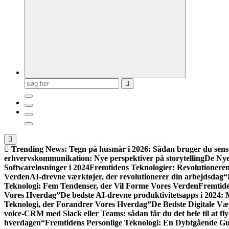
Søg
efter:
Trending News:
Tegn på husmår i 2026: Sådan bruger du senso
erhvervskommunikation: Nye perspektiver på storytelling
De Nye
Softwareløsninger i 2024
Fremtidens Teknologier: Revolutionere
Verden
AI-drevne værktøjer, der revolutionerer din arbejdsdag
“
Teknologi: Fem Tendenser, der Vil Forme Vores Verden
Fremtide
Vores Hverdag”
De bedste AI-drevne produktivitetsapps i 2024: M
Teknologi, der Forandrer Vores Hverdag”
De Bedste Digitale Væ
voice-CRM med Slack eller Teams: sådan får du det hele til at fl
hverdagen
“Fremtidens Personlige Teknologi: En Dybtgående Gui