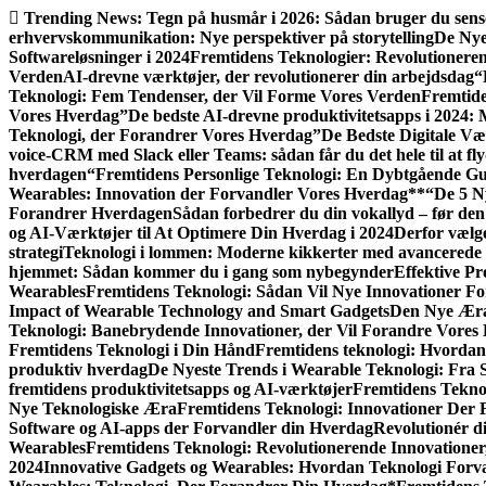
Gå
Trending News:
Tegn på husmår i 2026: Sådan bruger du senso
til
erhvervskommunikation: Nye perspektiver på storytelling
De Nye
indhold
Softwareløsninger i 2024
Fremtidens Teknologier: Revolutionere
Verden
AI-drevne værktøjer, der revolutionerer din arbejdsdag
“
Teknologi: Fem Tendenser, der Vil Forme Vores Verden
Fremtide
Vores Hverdag”
De bedste AI-drevne produktivitetsapps i 2024: M
Teknologi, der Forandrer Vores Hverdag”
De Bedste Digitale Væ
voice-CRM med Slack eller Teams: sådan får du det hele til at fl
hverdagen
“Fremtidens Personlige Teknologi: En Dybtgående Gui
Wearables: Innovation der Forvandler Vores Hverdag**
“De 5 N
Forandrer Hverdagen
Sådan forbedrer du din vokallyd – før den 
og AI-Værktøjer til At Optimere Din Hverdag i 2024
Derfor vælge
strategi
Teknologi i lommen: Moderne kikkerter med avancerede 
hjemmet: Sådan kommer du i gang som nybegynder
Effektive Pr
Wearables
Fremtidens Teknologi: Sådan Vil Nye Innovationer F
Impact of Wearable Technology and Smart Gadgets
Den Nye Æra
Teknologi: Banebrydende Innovationer, der Vil Forandre Vores 
Fremtidens Teknologi i Din Hånd
Fremtidens teknologi: Hvordan
produktiv hverdag
De Nyeste Trends i Wearable Teknologi: Fra 
fremtidens produktivitetsapps og AI-værktøjer
Fremtidens Tekno
Nye Teknologiske Æra
Fremtidens Teknologi: Innovationer Der 
Software og AI-apps der Forvandler din Hverdag
Revolutionér d
Wearables
Fremtidens Teknologi: Revolutionerende Innovatione
2024
Innovative Gadgets og Wearables: Hvordan Teknologi Forv