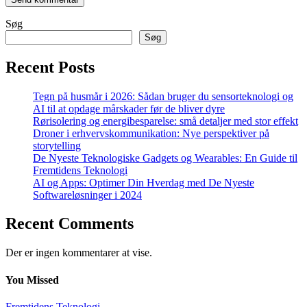
Søg
Søg
Recent Posts
Tegn på husmår i 2026: Sådan bruger du sensorteknologi og
AI til at opdage mårskader før de bliver dyre
Rørisolering og energibesparelse: små detaljer med stor effekt
Droner i erhvervskommunikation: Nye perspektiver på
storytelling
De Nyeste Teknologiske Gadgets og Wearables: En Guide til
Fremtidens Teknologi
AI og Apps: Optimer Din Hverdag med De Nyeste
Softwareløsninger i 2024
Recent Comments
Der er ingen kommentarer at vise.
You Missed
Fremtidens Teknologi