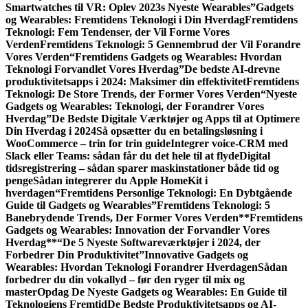
Smartwatches til VR: Oplev 2023s Nyeste Wearables”
Gadgets
og Wearables: Fremtidens Teknologi i Din Hverdag
Fremtidens
Teknologi: Fem Tendenser, der Vil Forme Vores
Verden
Fremtidens Teknologi: 5 Gennembrud der Vil Forandre
Vores Verden
“Fremtidens Gadgets og Wearables: Hvordan
Teknologi Forvandlet Vores Hverdag”
De bedste AI-drevne
produktivitetsapps i 2024: Maksimer din effektivitet
Fremtidens
Teknologi: De Store Trends, der Former Vores Verden
“Nyeste
Gadgets og Wearables: Teknologi, der Forandrer Vores
Hverdag”
De Bedste Digitale Værktøjer og Apps til at Optimere
Din Hverdag i 2024
Så opsætter du en betalingsløsning i
WooCommerce – trin for trin guide
Integrer voice-CRM med
Slack eller Teams: sådan får du det hele til at flyde
Digital
tidsregistrering – sådan sparer maskinstationer både tid og
penge
Sådan integrerer du Apple HomeKit i
hverdagen
“Fremtidens Personlige Teknologi: En Dybtgående
Guide til Gadgets og Wearables”
Fremtidens Teknologi: 5
Banebrydende Trends, Der Former Vores Verden
**Fremtidens
Gadgets og Wearables: Innovation der Forvandler Vores
Hverdag**
“De 5 Nyeste Softwareværktøjer i 2024, der
Forbedrer Din Produktivitet”
Innovative Gadgets og
Wearables: Hvordan Teknologi Forandrer Hverdagen
Sådan
forbedrer du din vokallyd – før den ryger til mix og
master
Opdag De Nyeste Gadgets og Wearables: En Guide til
Teknologiens Fremtid
De Bedste Produktivitetsapps og AI-