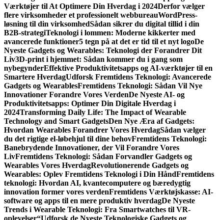
Værktøjer til At Optimere Din Hverdag i 2024
Derfor vælger
flere virksomheder et professionelt webbureau
WordPress-
løsning til din virksomhed
Sådan sikrer du digital tillid i din
B2B-strategi
Teknologi i lommen: Moderne kikkerter med
avancerede funktioner
5 tegn på at det er tid til et nyt logo
De
Nyeste Gadgets og Wearables: Teknologi der Forandrer Dit
Liv
3D-print i hjemmet: Sådan kommer du i gang som
nybegynder
Effektive Produktivitetsapps og AI-værktøjer til en
Smartere Hverdag
Udforsk Fremtidens Teknologi: Avancerede
Gadgets og Wearables
Fremtidens Teknologi: Sådan Vil Nye
Innovationer Forandre Vores Verden
De Nyeste AI- og
Produktivitetsapps: Optimer Din Digitale Hverdag i
2024
Transforming Daily Life: The Impact of Wearable
Technology and Smart Gadgets
Den Nye Æra af Gadgets:
Hvordan Wearables Forandrer Vores Hverdag
Sådan vælger
du det rigtige el-løbehjul til dine behov
Fremtidens Teknologi:
Banebrydende Innovationer, der Vil Forandre Vores
Liv
Fremtidens Teknologi: Sådan Forvandler Gadgets og
Wearables Vores Hverdag
Revolutionerende Gadgets og
Wearables: Oplev Fremtidens Teknologi i Din Hånd
Fremtidens
teknologi: Hvordan AI, kvantecomputere og bæredygtig
innovation former vores verden
Fremtidens Værktøjskasse: AI-
software og apps til en mere produktiv hverdag
De Nyeste
Trends i Wearable Teknologi: Fra Smartwatches til VR-
oplevelser
“Udforsk de Nyeste Teknologiske Gadgets og