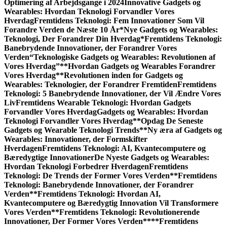
Optimering af Arbejdsgange i 2024
Innovative Gadgets og
Wearables: Hvordan Teknologi Forvandler Vores
Hverdag
Fremtidens Teknologi: Fem Innovationer Som Vil
Forandre Verden de Næste 10 År
*Nye Gadgets og Wearables:
Teknologi, Der Forandrer Din Hverdag*
Fremtidens Teknologi:
Banebrydende Innovationer, der Forandrer Vores
Verden
“Teknologiske Gadgets og Wearables: Revolutionen af
Vores Hverdag”
**Hvordan Gadgets og Wearables Forandrer
Vores Hverdag**
Revolutionen inden for Gadgets og
Wearables: Teknologier, der Forandrer Fremtiden
Fremtidens
Teknologi: 5 Banebrydende Innovationer, der Vil Ændre Vores
Liv
Fremtidens Wearable Teknologi: Hvordan Gadgets
Forvandler Vores Hverdag
Gadgets og Wearables: Hvordan
Teknologi Forvandler Vores Hverdag
**Opdag De Seneste
Gadgets og Wearable Teknologi Trends**
Ny æra af Gadgets og
Wearables: Innovationer, der Formskifter
Hverdagen
Fremtidens Teknologi: AI, Kvantecomputere og
Bæredygtige Innovationer
De Nyeste Gadgets og Wearables:
Hvordan Teknologi Forbedrer Hverdagen
Fremtidens
Teknologi: De Trends der Former Vores Verden
**Fremtidens
Teknologi: Banebrydende Innovationer, der Forandrer
Verden**
Fremtidens Teknologi: Hvordan AI,
Kvantecomputere og Bæredygtig Innovation Vil Transformere
Vores Verden
**Fremtidens Teknologi: Revolutionerende
Innovationer, Der Former Vores Verden**
**Fremtidens