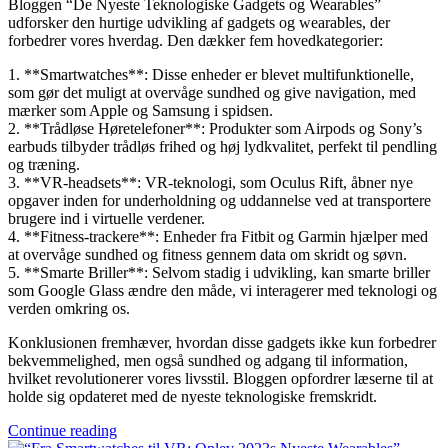
Bloggen “De Nyeste Teknologiske Gadgets og Wearables”
udforsker den hurtige udvikling af gadgets og wearables, der
forbedrer vores hverdag. Den dækker fem hovedkategorier:
1. **Smartwatches**: Disse enheder er blevet multifunktionelle,
som gør det muligt at overvåge sundhed og give navigation, med
mærker som Apple og Samsung i spidsen.
2. **Trådløse Høretelefoner**: Produkter som Airpods og Sony’s
earbuds tilbyder trådløs frihed og høj lydkvalitet, perfekt til pendling
og træning.
3. **VR-headsets**: VR-teknologi, som Oculus Rift, åbner nye
opgaver inden for underholdning og uddannelse ved at transportere
brugere ind i virtuelle verdener.
4. **Fitness-trackere**: Enheder fra Fitbit og Garmin hjælper med
at overvåge sundhed og fitness gennem data om skridt og søvn.
5. **Smarte Briller**: Selvom stadig i udvikling, kan smarte briller
som Google Glass ændre den måde, vi interagerer med teknologi og
verden omkring os.
Konklusionen fremhæver, hvordan disse gadgets ikke kun forbedrer
bekvemmelighed, men også sundhed og adgang til information,
hvilket revolutionerer vores livsstil. Bloggen opfordrer læserne til at
holde sig opdateret med de nyeste teknologiske fremskridt.
Continue reading