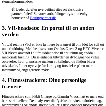
stemmekommandoer.
🤑 Leder du efter nye betting sites og eksklusive
partneraftaler? Se vores anbefalinger og sammenlign
bonusser på
Bettingpartner.dk
3. VR-headsets: En portal til en anden
verden
Virtual reality (VR) er ikke længere begrænset til området for spil og
underholdning. Med headsets som Oculus Quest 2 og HTC Vive, er
VR blevet anvendt i alt fra uddannelse til arkitektur og endda i
medicinsk træning. Disse enheder tilbyder en dybdegående virtuel
oplevelse, hvor grænserne mellem virkelighed og fiktion bliver
udviskede, åbner nye veje for læring og forståelse på en mere
interaktiv og engagerende måde.
4. Fitnesstrackere: Dine personlige
trænere
Fitnesstrackere som Fitbit Charge og Garmin Vivosmart er mere end
bare skridttællere. De analyserer din fysiske aktivitet, kalorieindtag,
hjertefrekvens og endda stressniveauer. Disse enheder motiverer dig