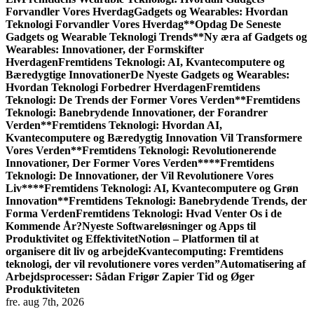
Forvandler Vores Hverdag
Gadgets og Wearables: Hvordan
Teknologi Forvandler Vores Hverdag
**Opdag De Seneste
Gadgets og Wearable Teknologi Trends**
Ny æra af Gadgets og
Wearables: Innovationer, der Formskifter
Hverdagen
Fremtidens Teknologi: AI, Kvantecomputere og
Bæredygtige Innovationer
De Nyeste Gadgets og Wearables:
Hvordan Teknologi Forbedrer Hverdagen
Fremtidens
Teknologi: De Trends der Former Vores Verden
**Fremtidens
Teknologi: Banebrydende Innovationer, der Forandrer
Verden**
Fremtidens Teknologi: Hvordan AI,
Kvantecomputere og Bæredygtig Innovation Vil Transformere
Vores Verden
**Fremtidens Teknologi: Revolutionerende
Innovationer, Der Former Vores Verden**
**Fremtidens
Teknologi: De Innovationer, der Vil Revolutionere Vores
Liv**
**Fremtidens Teknologi: AI, Kvantecomputere og Grøn
Innovation**
Fremtidens Teknologi: Banebrydende Trends, der
Forma Verden
Fremtidens Teknologi: Hvad Venter Os i de
Kommende År?
Nyeste Softwareløsninger og Apps til
Produktivitet og Effektivitet
Notion – Platformen til at
organisere dit liv og arbejde
Kvantecomputing: Fremtidens
teknologi, der vil revolutionere vores verden”
Automatisering af
Arbejdsprocesser: Sådan Frigør Zapier Tid og Øger
Produktiviteten
fre. aug 7th, 2026