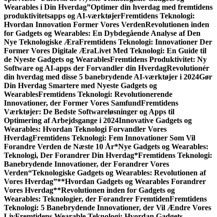
Wearables i Din Hverdag”
Optimer din hverdag med fremtidens
produktivitetsapps og AI-værktøjer
Fremtidens Teknologi:
Hvordan Innovation Former Vores Verden
Revolutionen inden
for Gadgets og Wearables: En Dybdegående Analyse af Den
Nye Teknologiske Æra
Fremtidens Teknologi: Innovationer Der
Former Vores Digitale Æra
Livet Med Teknologi: En Guide til
de Nyeste Gadgets og Wearables
Fremtidens Produktivitet: Ny
Software og AI-apps der Forvandler din Hverdag
Revolutionér
din hverdag med disse 5 banebrydende AI-værktøjer i 2024
Gør
Din Hverdag Smartere med Nyeste Gadgets og
Wearables
Fremtidens Teknologi: Revolutionerende
Innovationer, der Former Vores Samfund
Fremtidens
Værktøjer: De Bedste Softwareløsninger og Apps til
Optimering af Arbejdsgange i 2024
Innovative Gadgets og
Wearables: Hvordan Teknologi Forvandler Vores
Hverdag
Fremtidens Teknologi: Fem Innovationer Som Vil
Forandre Verden de Næste 10 År
*Nye Gadgets og Wearables:
Teknologi, Der Forandrer Din Hverdag*
Fremtidens Teknologi:
Banebrydende Innovationer, der Forandrer Vores
Verden
“Teknologiske Gadgets og Wearables: Revolutionen af
Vores Hverdag”
**Hvordan Gadgets og Wearables Forandrer
Vores Hverdag**
Revolutionen inden for Gadgets og
Wearables: Teknologier, der Forandrer Fremtiden
Fremtidens
Teknologi: 5 Banebrydende Innovationer, der Vil Ændre Vores
Liv
Fremtidens Wearable Teknologi: Hvordan Gadgets