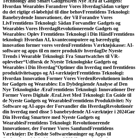
Technology and Smart Gadgets
Den Nye Æra af Gadgets:
Hvordan Wearables Forandrer Vores Hverdag
Sådan vælger
du det rigtige el-løbehjul til dine behov
Fremtidens Teknologi:
Banebrydende Innovationer, der Vil Forandre Vores
Liv
Fremtidens Teknologi: Sådan Forvandler Gadgets og
Wearables Vores Hverdag
Revolutionerende Gadgets og
Wearables: Oplev Fremtidens Teknologi i Din Hånd
Fremtidens
teknologi: Hvordan AI, kvantecomputere og bæredygtig
innovation former vores verden
Fremtidens Værktøjskasse: AI-
software og apps til en mere produktiv hverdag
De Nyeste
Trends i Wearable Teknologi: Fra Smartwatches til VR-
oplevelser
“Udforsk de Nyeste Teknologiske Gadgets og
Wearables i Din Hverdag”
Optimer din hverdag med fremtidens
produktivitetsapps og AI-værktøjer
Fremtidens Teknologi:
Hvordan Innovation Former Vores Verden
Revolutionen inden
for Gadgets og Wearables: En Dybdegående Analyse af Den
Nye Teknologiske Æra
Fremtidens Teknologi: Innovationer Der
Former Vores Digitale Æra
Livet Med Teknologi: En Guide til
de Nyeste Gadgets og Wearables
Fremtidens Produktivitet: Ny
Software og AI-apps der Forvandler din Hverdag
Revolutionér
din hverdag med disse 5 banebrydende AI-værktøjer i 2024
Gør
Din Hverdag Smartere med Nyeste Gadgets og
Wearables
Fremtidens Teknologi: Revolutionerende
Innovationer, der Former Vores Samfund
Fremtidens
Værktøjer: De Bedste Softwareløsninger og Apps til