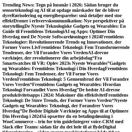
Gå
Trending News:
Tegn på husmår i 2026: Sådan bruger du
til
sensorteknologi og AI til at opdage mårskader før de bliver
indhold
dyre
Rørisolering og energibesparelse: små detaljer med stor
effekt
Droner i erhvervskommunikation: Nye perspektiver på
storytelling
De Nyeste Teknologiske Gadgets og Wearables: En
Guide til Fremtidens Teknologi
AI og Apps: Optimer Din
Hverdag med De Nyeste Softwareløsninger i 2024
Fremtidens
Teknologier: Revolutionerende Trends og Innovationer, der
Former Vores Liv
Fremtidens Teknologi: Fem Transformerende
Tendenser, der Vil Forandre Vores Verden
AI-drevne
værktøjer, der revolutionerer din arbejdsdag
“Fra
Smartwatches til VR: Oplev 2023s Nyeste Wearables”
Gadgets
og Wearables: Fremtidens Teknologi i Din Hverdag
Fremtidens
Teknologi: Fem Tendenser, der Vil Forme Vores
Verden
Fremtidens Teknologi: 5 Gennembrud der Vil Forandre
Vores Verden
“Fremtidens Gadgets og Wearables: Hvordan
Teknologi Forvandlet Vores Hverdag”
De bedste AI-drevne
produktivitetsapps i 2024: Maksimer din effektivitet
Fremtidens
Teknologi: De Store Trends, der Former Vores Verden
“Nyeste
Gadgets og Wearables: Teknologi, der Forandrer Vores
Hverdag”
De Bedste Digitale Værktøjer og Apps til at Optimere
Din Hverdag i 2024
Så opsætter du en betalingsløsning i
WooCommerce – trin for trin guide
Integrer voice-CRM med
Slack eller Teams: sådan får du det hele til at flyde
Digital