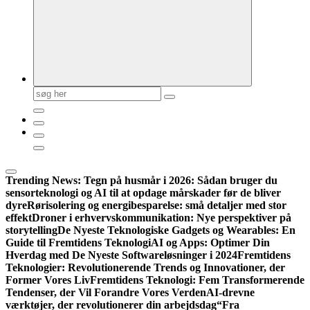
Søg
efter:
Trending News:
Tegn på husmår i 2026: Sådan bruger du
sensorteknologi og AI til at opdage mårskader før de bliver
dyre
Rørisolering og energibesparelse: små detaljer med stor
effekt
Droner i erhvervskommunikation: Nye perspektiver på
storytelling
De Nyeste Teknologiske Gadgets og Wearables: En
Guide til Fremtidens Teknologi
AI og Apps: Optimer Din
Hverdag med De Nyeste Softwareløsninger i 2024
Fremtidens
Teknologier: Revolutionerende Trends og Innovationer, der
Former Vores Liv
Fremtidens Teknologi: Fem Transformerende
Tendenser, der Vil Forandre Vores Verden
AI-drevne
værktøjer, der revolutionerer din arbejdsdag
“Fra