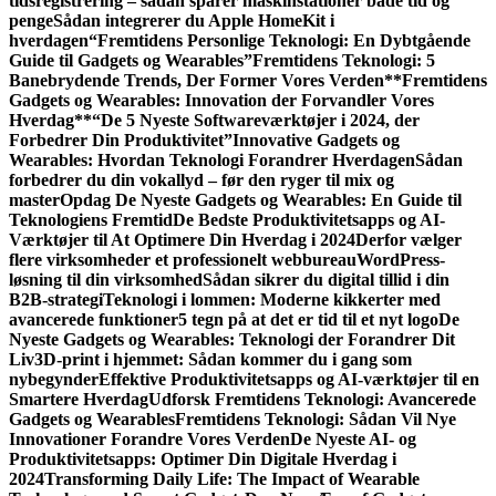
tidsregistrering – sådan sparer maskinstationer både tid og
penge
Sådan integrerer du Apple HomeKit i
hverdagen
“Fremtidens Personlige Teknologi: En Dybtgående
Guide til Gadgets og Wearables”
Fremtidens Teknologi: 5
Banebrydende Trends, Der Former Vores Verden
**Fremtidens
Gadgets og Wearables: Innovation der Forvandler Vores
Hverdag**
“De 5 Nyeste Softwareværktøjer i 2024, der
Forbedrer Din Produktivitet”
Innovative Gadgets og
Wearables: Hvordan Teknologi Forandrer Hverdagen
Sådan
forbedrer du din vokallyd – før den ryger til mix og
master
Opdag De Nyeste Gadgets og Wearables: En Guide til
Teknologiens Fremtid
De Bedste Produktivitetsapps og AI-
Værktøjer til At Optimere Din Hverdag i 2024
Derfor vælger
flere virksomheder et professionelt webbureau
WordPress-
løsning til din virksomhed
Sådan sikrer du digital tillid i din
B2B-strategi
Teknologi i lommen: Moderne kikkerter med
avancerede funktioner
5 tegn på at det er tid til et nyt logo
De
Nyeste Gadgets og Wearables: Teknologi der Forandrer Dit
Liv
3D-print i hjemmet: Sådan kommer du i gang som
nybegynder
Effektive Produktivitetsapps og AI-værktøjer til en
Smartere Hverdag
Udforsk Fremtidens Teknologi: Avancerede
Gadgets og Wearables
Fremtidens Teknologi: Sådan Vil Nye
Innovationer Forandre Vores Verden
De Nyeste AI- og
Produktivitetsapps: Optimer Din Digitale Hverdag i
2024
Transforming Daily Life: The Impact of Wearable