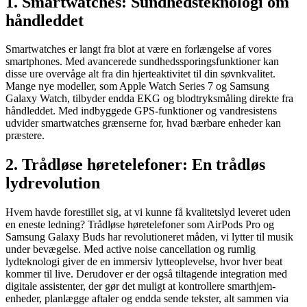
1. Smartwatches: Sundhedsteknologi om
håndleddet
Smartwatches er langt fra blot at være en forlængelse af vores
smartphones. Med avancerede sundhedssporingsfunktioner kan
disse ure overvåge alt fra din hjerteaktivitet til din søvnkvalitet.
Mange nye modeller, som Apple Watch Series 7 og Samsung
Galaxy Watch, tilbyder endda EKG og blodtryksmåling direkte fra
håndleddet. Med indbyggede GPS-funktioner og vandresistens
udvider smartwatches grænserne for, hvad bærbare enheder kan
præstere.
2. Trådløse høretelefoner: En trådløs
lydrevolution
Hvem havde forestillet sig, at vi kunne få kvalitetslyd leveret uden
en eneste ledning? Trådløse høretelefoner som AirPods Pro og
Samsung Galaxy Buds har revolutioneret måden, vi lytter til musik
under bevægelse. Med active noise cancellation og rumlig
lydteknologi giver de en immersiv lytteoplevelse, hvor hver beat
kommer til live. Derudover er der også tiltagende integration med
digitale assistenter, der gør det muligt at kontrollere smarthjem-
enheder, planlægge aftaler og endda sende tekster, alt sammen via