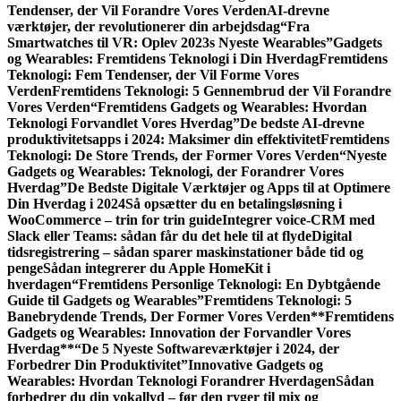
Tendenser, der Vil Forandre Vores Verden
AI-drevne
værktøjer, der revolutionerer din arbejdsdag
“Fra
Smartwatches til VR: Oplev 2023s Nyeste Wearables”
Gadgets
og Wearables: Fremtidens Teknologi i Din Hverdag
Fremtidens
Teknologi: Fem Tendenser, der Vil Forme Vores
Verden
Fremtidens Teknologi: 5 Gennembrud der Vil Forandre
Vores Verden
“Fremtidens Gadgets og Wearables: Hvordan
Teknologi Forvandlet Vores Hverdag”
De bedste AI-drevne
produktivitetsapps i 2024: Maksimer din effektivitet
Fremtidens
Teknologi: De Store Trends, der Former Vores Verden
“Nyeste
Gadgets og Wearables: Teknologi, der Forandrer Vores
Hverdag”
De Bedste Digitale Værktøjer og Apps til at Optimere
Din Hverdag i 2024
Så opsætter du en betalingsløsning i
WooCommerce – trin for trin guide
Integrer voice-CRM med
Slack eller Teams: sådan får du det hele til at flyde
Digital
tidsregistrering – sådan sparer maskinstationer både tid og
penge
Sådan integrerer du Apple HomeKit i
hverdagen
“Fremtidens Personlige Teknologi: En Dybtgående
Guide til Gadgets og Wearables”
Fremtidens Teknologi: 5
Banebrydende Trends, Der Former Vores Verden
**Fremtidens
Gadgets og Wearables: Innovation der Forvandler Vores
Hverdag**
“De 5 Nyeste Softwareværktøjer i 2024, der
Forbedrer Din Produktivitet”
Innovative Gadgets og
Wearables: Hvordan Teknologi Forandrer Hverdagen
Sådan
forbedrer du din vokallyd – før den ryger til mix og