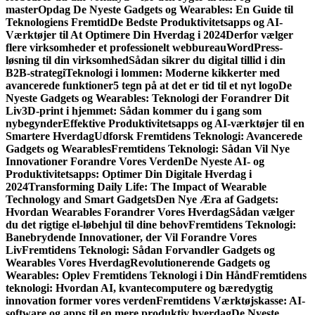
master
Opdag De Nyeste Gadgets og Wearables: En Guide til
Teknologiens Fremtid
De Bedste Produktivitetsapps og AI-
Værktøjer til At Optimere Din Hverdag i 2024
Derfor vælger
flere virksomheder et professionelt webbureau
WordPress-
løsning til din virksomhed
Sådan sikrer du digital tillid i din
B2B-strategi
Teknologi i lommen: Moderne kikkerter med
avancerede funktioner
5 tegn på at det er tid til et nyt logo
De
Nyeste Gadgets og Wearables: Teknologi der Forandrer Dit
Liv
3D-print i hjemmet: Sådan kommer du i gang som
nybegynder
Effektive Produktivitetsapps og AI-værktøjer til en
Smartere Hverdag
Udforsk Fremtidens Teknologi: Avancerede
Gadgets og Wearables
Fremtidens Teknologi: Sådan Vil Nye
Innovationer Forandre Vores Verden
De Nyeste AI- og
Produktivitetsapps: Optimer Din Digitale Hverdag i
2024
Transforming Daily Life: The Impact of Wearable
Technology and Smart Gadgets
Den Nye Æra af Gadgets:
Hvordan Wearables Forandrer Vores Hverdag
Sådan vælger
du det rigtige el-løbehjul til dine behov
Fremtidens Teknologi:
Banebrydende Innovationer, der Vil Forandre Vores
Liv
Fremtidens Teknologi: Sådan Forvandler Gadgets og
Wearables Vores Hverdag
Revolutionerende Gadgets og
Wearables: Oplev Fremtidens Teknologi i Din Hånd
Fremtidens
teknologi: Hvordan AI, kvantecomputere og bæredygtig
innovation former vores verden
Fremtidens Værktøjskasse: AI-
software og apps til en mere produktiv hverdag
De Nyeste