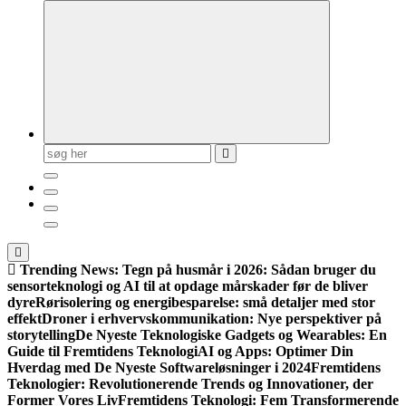
Søg
efter:
Trending News:
Tegn på husmår i 2026: Sådan bruger du
sensorteknologi og AI til at opdage mårskader før de bliver
dyre
Rørisolering og energibesparelse: små detaljer med stor
effekt
Droner i erhvervskommunikation: Nye perspektiver på
storytelling
De Nyeste Teknologiske Gadgets og Wearables: En
Guide til Fremtidens Teknologi
AI og Apps: Optimer Din
Hverdag med De Nyeste Softwareløsninger i 2024
Fremtidens
Teknologier: Revolutionerende Trends og Innovationer, der
Former Vores Liv
Fremtidens Teknologi: Fem Transformerende