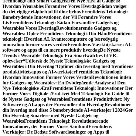
Technology and Smart Gadgets
Den Nye Æra af Gadgets:
Hvordan Wearables Forandrer Vores Hverdag
Sådan vælger
du det rigtige el-løbehjul til dine behov
Fremtidens Teknologi:
Banebrydende Innovationer, der Vil Forandre Vores
Liv
Fremtidens Teknologi: Sådan Forvandler Gadgets og
Wearables Vores Hverdag
Revolutionerende Gadgets og
Wearables: Oplev Fremtidens Teknologi i Din Hånd
Fremtidens
teknologi: Hvordan AI, kvantecomputere og bæredygtig
innovation former vores verden
Fremtidens Værktøjskasse: AI-
software og apps til en mere produktiv hverdag
De Nyeste
Trends i Wearable Teknologi: Fra Smartwatches til VR-
oplevelser
“Udforsk de Nyeste Teknologiske Gadgets og
Wearables i Din Hverdag”
Optimer din hverdag med fremtidens
produktivitetsapps og AI-værktøjer
Fremtidens Teknologi:
Hvordan Innovation Former Vores Verden
Revolutionen inden
for Gadgets og Wearables: En Dybdegående Analyse af Den
Nye Teknologiske Æra
Fremtidens Teknologi: Innovationer Der
Former Vores Digitale Æra
Livet Med Teknologi: En Guide til
de Nyeste Gadgets og Wearables
Fremtidens Produktivitet: Ny
Software og AI-apps der Forvandler din Hverdag
Revolutionér
din hverdag med disse 5 banebrydende AI-værktøjer i 2024
Gør
Din Hverdag Smartere med Nyeste Gadgets og
Wearables
Fremtidens Teknologi: Revolutionerende
Innovationer, der Former Vores Samfund
Fremtidens
Værktøjer: De Bedste Softwareløsninger og Apps til