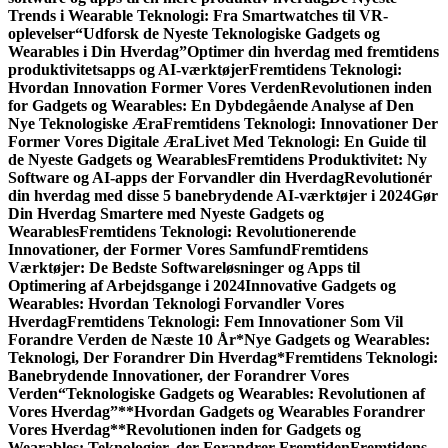
Trends i Wearable Teknologi: Fra Smartwatches til VR-
oplevelser
“Udforsk de Nyeste Teknologiske Gadgets og
Wearables i Din Hverdag”
Optimer din hverdag med fremtidens
produktivitetsapps og AI-værktøjer
Fremtidens Teknologi:
Hvordan Innovation Former Vores Verden
Revolutionen inden
for Gadgets og Wearables: En Dybdegående Analyse af Den
Nye Teknologiske Æra
Fremtidens Teknologi: Innovationer Der
Former Vores Digitale Æra
Livet Med Teknologi: En Guide til
de Nyeste Gadgets og Wearables
Fremtidens Produktivitet: Ny
Software og AI-apps der Forvandler din Hverdag
Revolutionér
din hverdag med disse 5 banebrydende AI-værktøjer i 2024
Gør
Din Hverdag Smartere med Nyeste Gadgets og
Wearables
Fremtidens Teknologi: Revolutionerende
Innovationer, der Former Vores Samfund
Fremtidens
Værktøjer: De Bedste Softwareløsninger og Apps til
Optimering af Arbejdsgange i 2024
Innovative Gadgets og
Wearables: Hvordan Teknologi Forvandler Vores
Hverdag
Fremtidens Teknologi: Fem Innovationer Som Vil
Forandre Verden de Næste 10 År
*Nye Gadgets og Wearables:
Teknologi, Der Forandrer Din Hverdag*
Fremtidens Teknologi:
Banebrydende Innovationer, der Forandrer Vores
Verden
“Teknologiske Gadgets og Wearables: Revolutionen af
Vores Hverdag”
**Hvordan Gadgets og Wearables Forandrer
Vores Hverdag**
Revolutionen inden for Gadgets og
Wearables: Teknologier, der Forandrer Fremtiden
Fremtidens