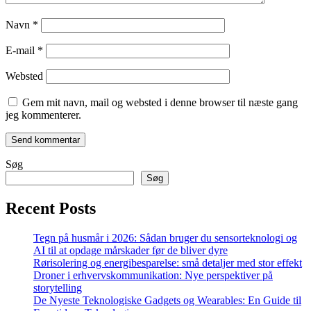
Navn
*
E-mail
*
Websted
Gem mit navn, mail og websted i denne browser til næste gang
jeg kommenterer.
Søg
Søg
Recent Posts
Tegn på husmår i 2026: Sådan bruger du sensorteknologi og
AI til at opdage mårskader før de bliver dyre
Rørisolering og energibesparelse: små detaljer med stor effekt
Droner i erhvervskommunikation: Nye perspektiver på
storytelling
De Nyeste Teknologiske Gadgets og Wearables: En Guide til