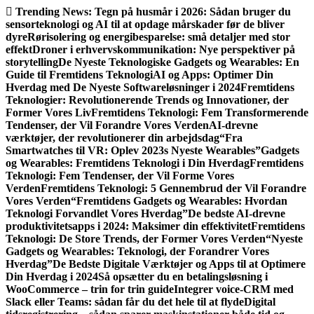
Gå
Trending News:
Tegn på husmår i 2026: Sådan bruger du
til
sensorteknologi og AI til at opdage mårskader før de bliver
indhold
dyre
Rørisolering og energibesparelse: små detaljer med stor
effekt
Droner i erhvervskommunikation: Nye perspektiver på
storytelling
De Nyeste Teknologiske Gadgets og Wearables: En
Guide til Fremtidens Teknologi
AI og Apps: Optimer Din
Hverdag med De Nyeste Softwareløsninger i 2024
Fremtidens
Teknologier: Revolutionerende Trends og Innovationer, der
Former Vores Liv
Fremtidens Teknologi: Fem Transformerende
Tendenser, der Vil Forandre Vores Verden
AI-drevne
værktøjer, der revolutionerer din arbejdsdag
“Fra
Smartwatches til VR: Oplev 2023s Nyeste Wearables”
Gadgets
og Wearables: Fremtidens Teknologi i Din Hverdag
Fremtidens
Teknologi: Fem Tendenser, der Vil Forme Vores
Verden
Fremtidens Teknologi: 5 Gennembrud der Vil Forandre
Vores Verden
“Fremtidens Gadgets og Wearables: Hvordan
Teknologi Forvandlet Vores Hverdag”
De bedste AI-drevne
produktivitetsapps i 2024: Maksimer din effektivitet
Fremtidens
Teknologi: De Store Trends, der Former Vores Verden
“Nyeste
Gadgets og Wearables: Teknologi, der Forandrer Vores
Hverdag”
De Bedste Digitale Værktøjer og Apps til at Optimere
Din Hverdag i 2024
Så opsætter du en betalingsløsning i
WooCommerce – trin for trin guide
Integrer voice-CRM med
Slack eller Teams: sådan får du det hele til at flyde
Digital