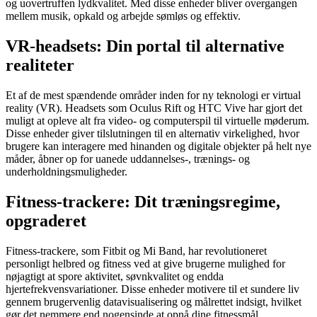
og uovertruffen lydkvalitet. Med disse enheder bliver overgangen
mellem musik, opkald og arbejde sømløs og effektiv.
VR-headsets: Din portal til alternative
realiteter
Et af de mest spændende områder inden for ny teknologi er virtual
reality (VR). Headsets som Oculus Rift og HTC Vive har gjort det
muligt at opleve alt fra video- og computerspil til virtuelle møderum.
Disse enheder giver tilslutningen til en alternativ virkelighed, hvor
brugere kan interagere med hinanden og digitale objekter på helt nye
måder, åbner op for uanede uddannelses-, trænings- og
underholdningsmuligheder.
Fitness-trackere: Dit træningsregime,
opgraderet
Fitness-trackere, som Fitbit og Mi Band, har revolutioneret
personligt helbred og fitness ved at give brugerne mulighed for
nøjagtigt at spore aktivitet, søvnkvalitet og endda
hjertefrekvensvariationer. Disse enheder motivere til et sundere liv
gennem brugervenlig datavisualisering og målrettet indsigt, hvilket
gør det nemmere end nogensinde at opnå dine fitnessmål.