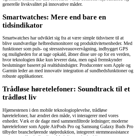
generelle livskvalitet på innovative måder.
Smartwatches: Mere end bare en
tidsindikator
Smartwatches har udviklet sig fra at være simple tidsvisere til at
blive uundværlige helbredsmonitorer og produktivitetsenheder. Med
funktioner som puls- og stressniveauovervågning, indbygget GPS
og muligheden for at tage opkald, åbner disse ure op for en verden,
hvor teknologien ikke kun leverer data, men også fremskynder
beslutninger baseret på realtidsindsigter. Producenter som Apple og
Garmin leder an med innovativ integration af sundhedsfunktioner og
robuste applikationer.
Trådløse høretelefoner: Soundtrack til et
trådløst liv
Hjørnestenen i den mobile teknologioplevelse, trådløse
høretelefoner, har ændret den måde, vi interagerer med vores
enheder. Væk er de dage med sammenfiltrede ledninger; moderne
høretelefoner som Apple AirPods Pro og Samsung Galaxy Buds Pro
tilbyder brancheførende støjreduktion, integreret stemmeassistance