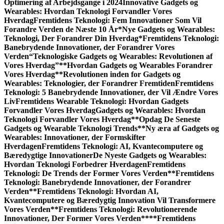
Optimering af Arbejdsgange i 2024
Innovative Gadgets og
Wearables: Hvordan Teknologi Forvandler Vores
Hverdag
Fremtidens Teknologi: Fem Innovationer Som Vil
Forandre Verden de Næste 10 År
*Nye Gadgets og Wearables:
Teknologi, Der Forandrer Din Hverdag*
Fremtidens Teknologi:
Banebrydende Innovationer, der Forandrer Vores
Verden
“Teknologiske Gadgets og Wearables: Revolutionen af
Vores Hverdag”
**Hvordan Gadgets og Wearables Forandrer
Vores Hverdag**
Revolutionen inden for Gadgets og
Wearables: Teknologier, der Forandrer Fremtiden
Fremtidens
Teknologi: 5 Banebrydende Innovationer, der Vil Ændre Vores
Liv
Fremtidens Wearable Teknologi: Hvordan Gadgets
Forvandler Vores Hverdag
Gadgets og Wearables: Hvordan
Teknologi Forvandler Vores Hverdag
**Opdag De Seneste
Gadgets og Wearable Teknologi Trends**
Ny æra af Gadgets og
Wearables: Innovationer, der Formskifter
Hverdagen
Fremtidens Teknologi: AI, Kvantecomputere og
Bæredygtige Innovationer
De Nyeste Gadgets og Wearables:
Hvordan Teknologi Forbedrer Hverdagen
Fremtidens
Teknologi: De Trends der Former Vores Verden
**Fremtidens
Teknologi: Banebrydende Innovationer, der Forandrer
Verden**
Fremtidens Teknologi: Hvordan AI,
Kvantecomputere og Bæredygtig Innovation Vil Transformere
Vores Verden
**Fremtidens Teknologi: Revolutionerende
Innovationer, Der Former Vores Verden**
**Fremtidens