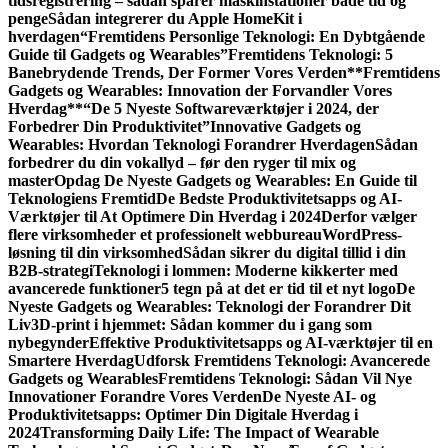
tidsregistrering – sådan sparer maskinstationer både tid og
penge
Sådan integrerer du Apple HomeKit i
hverdagen
“Fremtidens Personlige Teknologi: En Dybtgående
Guide til Gadgets og Wearables”
Fremtidens Teknologi: 5
Banebrydende Trends, Der Former Vores Verden
**Fremtidens
Gadgets og Wearables: Innovation der Forvandler Vores
Hverdag**
“De 5 Nyeste Softwareværktøjer i 2024, der
Forbedrer Din Produktivitet”
Innovative Gadgets og
Wearables: Hvordan Teknologi Forandrer Hverdagen
Sådan
forbedrer du din vokallyd – før den ryger til mix og
master
Opdag De Nyeste Gadgets og Wearables: En Guide til
Teknologiens Fremtid
De Bedste Produktivitetsapps og AI-
Værktøjer til At Optimere Din Hverdag i 2024
Derfor vælger
flere virksomheder et professionelt webbureau
WordPress-
løsning til din virksomhed
Sådan sikrer du digital tillid i din
B2B-strategi
Teknologi i lommen: Moderne kikkerter med
avancerede funktioner
5 tegn på at det er tid til et nyt logo
De
Nyeste Gadgets og Wearables: Teknologi der Forandrer Dit
Liv
3D-print i hjemmet: Sådan kommer du i gang som
nybegynder
Effektive Produktivitetsapps og AI-værktøjer til en
Smartere Hverdag
Udforsk Fremtidens Teknologi: Avancerede
Gadgets og Wearables
Fremtidens Teknologi: Sådan Vil Nye
Innovationer Forandre Vores Verden
De Nyeste AI- og
Produktivitetsapps: Optimer Din Digitale Hverdag i
2024
Transforming Daily Life: The Impact of Wearable