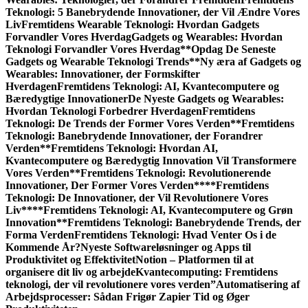
Teknologi: 5 Banebrydende Innovationer, der Vil Ændre Vores
Liv
Fremtidens Wearable Teknologi: Hvordan Gadgets
Forvandler Vores Hverdag
Gadgets og Wearables: Hvordan
Teknologi Forvandler Vores Hverdag
**Opdag De Seneste
Gadgets og Wearable Teknologi Trends**
Ny æra af Gadgets og
Wearables: Innovationer, der Formskifter
Hverdagen
Fremtidens Teknologi: AI, Kvantecomputere og
Bæredygtige Innovationer
De Nyeste Gadgets og Wearables:
Hvordan Teknologi Forbedrer Hverdagen
Fremtidens
Teknologi: De Trends der Former Vores Verden
**Fremtidens
Teknologi: Banebrydende Innovationer, der Forandrer
Verden**
Fremtidens Teknologi: Hvordan AI,
Kvantecomputere og Bæredygtig Innovation Vil Transformere
Vores Verden
**Fremtidens Teknologi: Revolutionerende
Innovationer, Der Former Vores Verden**
**Fremtidens
Teknologi: De Innovationer, der Vil Revolutionere Vores
Liv**
**Fremtidens Teknologi: AI, Kvantecomputere og Grøn
Innovation**
Fremtidens Teknologi: Banebrydende Trends, der
Forma Verden
Fremtidens Teknologi: Hvad Venter Os i de
Kommende År?
Nyeste Softwareløsninger og Apps til
Produktivitet og Effektivitet
Notion – Platformen til at
organisere dit liv og arbejde
Kvantecomputing: Fremtidens
teknologi, der vil revolutionere vores verden”
Automatisering af
Arbejdsprocesser: Sådan Frigør Zapier Tid og Øger