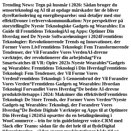
Gå
Trending News:
Tegn på husmår i 2026: Sådan bruger du
til
sensorteknologi og AI til at opdage mårskader før de bliver
indhold
dyre
Rørisolering og energibesparelse: små detaljer med stor
effekt
Droner i erhvervskommunikation: Nye perspektiver på
storytelling
De Nyeste Teknologiske Gadgets og Wearables: En
Guide til Fremtidens Teknologi
AI og Apps: Optimer Din
Hverdag med De Nyeste Softwareløsninger i 2024
Fremtidens
Teknologier: Revolutionerende Trends og Innovationer, der
Former Vores Liv
Fremtidens Teknologi: Fem Transformerende
Tendenser, der Vil Forandre Vores Verden
AI-drevne
værktøjer, der revolutionerer din arbejdsdag
“Fra
Smartwatches til VR: Oplev 2023s Nyeste Wearables”
Gadgets
og Wearables: Fremtidens Teknologi i Din Hverdag
Fremtidens
Teknologi: Fem Tendenser, der Vil Forme Vores
Verden
Fremtidens Teknologi: 5 Gennembrud der Vil Forandre
Vores Verden
“Fremtidens Gadgets og Wearables: Hvordan
Teknologi Forvandlet Vores Hverdag”
De bedste AI-drevne
produktivitetsapps i 2024: Maksimer din effektivitet
Fremtidens
Teknologi: De Store Trends, der Former Vores Verden
“Nyeste
Gadgets og Wearables: Teknologi, der Forandrer Vores
Hverdag”
De Bedste Digitale Værktøjer og Apps til at Optimere
Din Hverdag i 2024
Så opsætter du en betalingsløsning i
WooCommerce – trin for trin guide
Integrer voice-CRM med
Slack eller Teams: sådan får du det hele til at flyde
Digital