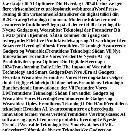
Værktøjer til At Optimere Din Hverdag i 2024
Derfor vælger
flere virksomheder et professionelt webbureau
WordPress-
løsning til din virksomhed
Sådan sikrer du digital tillid i din
B2B-strategi
Teknologi i lommen: Moderne kikkerter med
avancerede funktioner
5 tegn på at det er tid til et nyt logo
De
Nyeste Gadgets og Wearables: Teknologi der Forandrer Dit
Liv
3D-print i hjemmet: Sådan kommer du i gang som
nybegynder
Effektive Produktivitetsapps og AI-værktøjer til en
Smartere Hverdag
Udforsk Fremtidens Teknologi: Avancerede
Gadgets og Wearables
Fremtidens Teknologi: Sådan Vil Nye
Innovationer Forandre Vores Verden
De Nyeste AI- og
Produktivitetsapps: Optimer Din Digitale Hverdag i
2024
Transforming Daily Life: The Impact of Wearable
Technology and Smart Gadgets
Den Nye Æra af Gadgets:
Hvordan Wearables Forandrer Vores Hverdag
Sådan vælger
du det rigtige el-løbehjul til dine behov
Fremtidens Teknologi:
Banebrydende Innovationer, der Vil Forandre Vores
Liv
Fremtidens Teknologi: Sådan Forvandler Gadgets og
Wearables Vores Hverdag
Revolutionerende Gadgets og
Wearables: Oplev Fremtidens Teknologi i Din Hånd
Fremtidens
teknologi: Hvordan AI, kvantecomputere og bæredygtig
innovation former vores verden
Fremtidens Værktøjskasse: AI-
software og apps til en mere produktiv hverdag
De Nyeste
Trends i Wearable Teknologi: Fra Smartwatches til VR-
oplevelser
“Udforsk de Nyeste Teknologiske Gadgets og