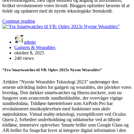
bekvemmelighed, men også sundhed og adgang til information,
hvilket revolutionerer vores livsstil. Bloggen opfordrer læserne til at
holde sig opdateret med de nyeste teknologiske fremskridt.
Continue reading
admin
Gadgets & Wearables
oktober 8, 2025
240 views
“Fra Smartwatches til VR: Oplev 2023s Nyeste Wearables”
Artiklen “Nyeste Wearables Teknologi 2023” undersøger den
seneste udvikling inden for gadgets og wearables, der påvirker vores
hverdag. Den dækker smartwatches og fitness-trackere, som nu
fungerer som avancerede sundhedshubbe, der overvåger vigtige
sundhedsdata. Trådløse høretelefoner som AirPods Pro har
revolutioneret musikoplevelsen med funktioner som aktiv
støjreduktion. Virtual reality-teknologi, exemplificeret ved Oculus
Quest 2, forbedrer underholdning og uddannelse ved at tilbyde
trådløse, immersive oplevelser. Smarte briller som Google Glass og
AR-briller fra Snapchat lover at integrere digital information i den