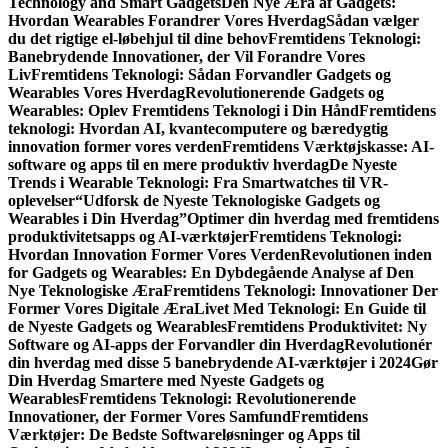
Technology and Smart Gadgets
Den Nye Æra af Gadgets:
Hvordan Wearables Forandrer Vores Hverdag
Sådan vælger
du det rigtige el-løbehjul til dine behov
Fremtidens Teknologi:
Banebrydende Innovationer, der Vil Forandre Vores
Liv
Fremtidens Teknologi: Sådan Forvandler Gadgets og
Wearables Vores Hverdag
Revolutionerende Gadgets og
Wearables: Oplev Fremtidens Teknologi i Din Hånd
Fremtidens
teknologi: Hvordan AI, kvantecomputere og bæredygtig
innovation former vores verden
Fremtidens Værktøjskasse: AI-
software og apps til en mere produktiv hverdag
De Nyeste
Trends i Wearable Teknologi: Fra Smartwatches til VR-
oplevelser
“Udforsk de Nyeste Teknologiske Gadgets og
Wearables i Din Hverdag”
Optimer din hverdag med fremtidens
produktivitetsapps og AI-værktøjer
Fremtidens Teknologi:
Hvordan Innovation Former Vores Verden
Revolutionen inden
for Gadgets og Wearables: En Dybdegående Analyse af Den
Nye Teknologiske Æra
Fremtidens Teknologi: Innovationer Der
Former Vores Digitale Æra
Livet Med Teknologi: En Guide til
de Nyeste Gadgets og Wearables
Fremtidens Produktivitet: Ny
Software og AI-apps der Forvandler din Hverdag
Revolutionér
din hverdag med disse 5 banebrydende AI-værktøjer i 2024
Gør
Din Hverdag Smartere med Nyeste Gadgets og
Wearables
Fremtidens Teknologi: Revolutionerende
Innovationer, der Former Vores Samfund
Fremtidens
Værktøjer: De Bedste Softwareløsninger og Apps til