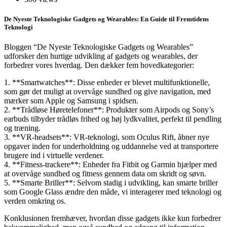
De Nyeste Teknologiske Gadgets og Wearables: En Guide til Fremtidens
Teknologi
Bloggen “De Nyeste Teknologiske Gadgets og Wearables”
udforsker den hurtige udvikling af gadgets og wearables, der
forbedrer vores hverdag. Den dækker fem hovedkategorier:
1. **Smartwatches**: Disse enheder er blevet multifunktionelle,
som gør det muligt at overvåge sundhed og give navigation, med
mærker som Apple og Samsung i spidsen.
2. **Trådløse Høretelefoner**: Produkter som Airpods og Sony’s
earbuds tilbyder trådløs frihed og høj lydkvalitet, perfekt til pendling
og træning.
3. **VR-headsets**: VR-teknologi, som Oculus Rift, åbner nye
opgaver inden for underholdning og uddannelse ved at transportere
brugere ind i virtuelle verdener.
4. **Fitness-trackere**: Enheder fra Fitbit og Garmin hjælper med
at overvåge sundhed og fitness gennem data om skridt og søvn.
5. **Smarte Briller**: Selvom stadig i udvikling, kan smarte briller
som Google Glass ændre den måde, vi interagerer med teknologi og
verden omkring os.
Konklusionen fremhæver, hvordan disse gadgets ikke kun forbedrer