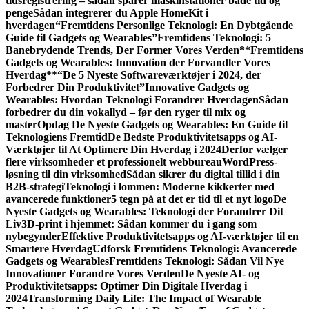
tidsregistrering – sådan sparer maskinstationer både tid og
penge
Sådan integrerer du Apple HomeKit i
hverdagen
“Fremtidens Personlige Teknologi: En Dybtgående
Guide til Gadgets og Wearables”
Fremtidens Teknologi: 5
Banebrydende Trends, Der Former Vores Verden
**Fremtidens
Gadgets og Wearables: Innovation der Forvandler Vores
Hverdag**
“De 5 Nyeste Softwareværktøjer i 2024, der
Forbedrer Din Produktivitet”
Innovative Gadgets og
Wearables: Hvordan Teknologi Forandrer Hverdagen
Sådan
forbedrer du din vokallyd – før den ryger til mix og
master
Opdag De Nyeste Gadgets og Wearables: En Guide til
Teknologiens Fremtid
De Bedste Produktivitetsapps og AI-
Værktøjer til At Optimere Din Hverdag i 2024
Derfor vælger
flere virksomheder et professionelt webbureau
WordPress-
løsning til din virksomhed
Sådan sikrer du digital tillid i din
B2B-strategi
Teknologi i lommen: Moderne kikkerter med
avancerede funktioner
5 tegn på at det er tid til et nyt logo
De
Nyeste Gadgets og Wearables: Teknologi der Forandrer Dit
Liv
3D-print i hjemmet: Sådan kommer du i gang som
nybegynder
Effektive Produktivitetsapps og AI-værktøjer til en
Smartere Hverdag
Udforsk Fremtidens Teknologi: Avancerede
Gadgets og Wearables
Fremtidens Teknologi: Sådan Vil Nye
Innovationer Forandre Vores Verden
De Nyeste AI- og
Produktivitetsapps: Optimer Din Digitale Hverdag i
2024
Transforming Daily Life: The Impact of Wearable