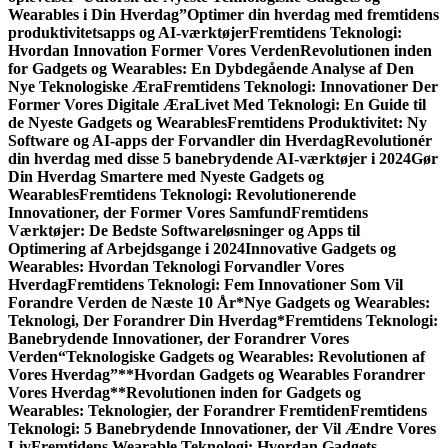
Wearables i Din Hverdag”
Optimer din hverdag med fremtidens
produktivitetsapps og AI-værktøjer
Fremtidens Teknologi:
Hvordan Innovation Former Vores Verden
Revolutionen inden
for Gadgets og Wearables: En Dybdegående Analyse af Den
Nye Teknologiske Æra
Fremtidens Teknologi: Innovationer Der
Former Vores Digitale Æra
Livet Med Teknologi: En Guide til
de Nyeste Gadgets og Wearables
Fremtidens Produktivitet: Ny
Software og AI-apps der Forvandler din Hverdag
Revolutionér
din hverdag med disse 5 banebrydende AI-værktøjer i 2024
Gør
Din Hverdag Smartere med Nyeste Gadgets og
Wearables
Fremtidens Teknologi: Revolutionerende
Innovationer, der Former Vores Samfund
Fremtidens
Værktøjer: De Bedste Softwareløsninger og Apps til
Optimering af Arbejdsgange i 2024
Innovative Gadgets og
Wearables: Hvordan Teknologi Forvandler Vores
Hverdag
Fremtidens Teknologi: Fem Innovationer Som Vil
Forandre Verden de Næste 10 År
*Nye Gadgets og Wearables:
Teknologi, Der Forandrer Din Hverdag*
Fremtidens Teknologi:
Banebrydende Innovationer, der Forandrer Vores
Verden
“Teknologiske Gadgets og Wearables: Revolutionen af
Vores Hverdag”
**Hvordan Gadgets og Wearables Forandrer
Vores Hverdag**
Revolutionen inden for Gadgets og
Wearables: Teknologier, der Forandrer Fremtiden
Fremtidens
Teknologi: 5 Banebrydende Innovationer, der Vil Ændre Vores
Liv
Fremtidens Wearable Teknologi: Hvordan Gadgets