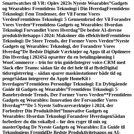
Smartwatches til VR: Oplev 2023s Nyeste Wearables”
Gadgets
og Wearables: Fremtidens Teknologi i Din Hverdag
Fremtidens
Teknologi: Fem Tendenser, der Vil Forme Vores
Verden
Fremtidens Teknologi: 5 Gennembrud der Vil Forandre
Vores Verden
“Fremtidens Gadgets og Wearables: Hvordan
Teknologi Forvandlet Vores Hverdag”
De bedste AI-drevne
produktivitetsapps i 2024: Maksimer din effektivitet
Fremtidens
Teknologi: De Store Trends, der Former Vores Verden
“Nyeste
Gadgets og Wearables: Teknologi, der Forandrer Vores
Hverdag”
De Bedste Digitale Værktøjer og Apps til at Optimere
Din Hverdag i 2024
Så opsætter du en betalingsløsning i
WooCommerce – trin for trin guide
Integrer voice-CRM med
Slack eller Teams: sådan får du det hele til at flyde
Digital
tidsregistrering – sådan sparer maskinstationer både tid og
penge
Sådan integrerer du Apple HomeKit i
hverdagen
“Fremtidens Personlige Teknologi: En Dybtgående
Guide til Gadgets og Wearables”
Fremtidens Teknologi: 5
Banebrydende Trends, Der Former Vores Verden
**Fremtidens
Gadgets og Wearables: Innovation der Forvandler Vores
Hverdag**
“De 5 Nyeste Softwareværktøjer i 2024, der
Forbedrer Din Produktivitet”
Innovative Gadgets og
Wearables: Hvordan Teknologi Forandrer Hverdagen
Sådan
forbedrer du din vokallyd – før den ryger til mix og
master
Opdag De Nyeste Gadgets og Wearables: En Guide til
Teknologiens Fremtid
De Bedste Produktivitetsapps og AI-