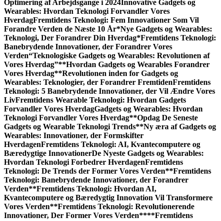
Optimering af Arbejdsgange i 2024
Innovative Gadgets og
Wearables: Hvordan Teknologi Forvandler Vores
Hverdag
Fremtidens Teknologi: Fem Innovationer Som Vil
Forandre Verden de Næste 10 År
*Nye Gadgets og Wearables:
Teknologi, Der Forandrer Din Hverdag*
Fremtidens Teknologi:
Banebrydende Innovationer, der Forandrer Vores
Verden
“Teknologiske Gadgets og Wearables: Revolutionen af
Vores Hverdag”
**Hvordan Gadgets og Wearables Forandrer
Vores Hverdag**
Revolutionen inden for Gadgets og
Wearables: Teknologier, der Forandrer Fremtiden
Fremtidens
Teknologi: 5 Banebrydende Innovationer, der Vil Ændre Vores
Liv
Fremtidens Wearable Teknologi: Hvordan Gadgets
Forvandler Vores Hverdag
Gadgets og Wearables: Hvordan
Teknologi Forvandler Vores Hverdag
**Opdag De Seneste
Gadgets og Wearable Teknologi Trends**
Ny æra af Gadgets og
Wearables: Innovationer, der Formskifter
Hverdagen
Fremtidens Teknologi: AI, Kvantecomputere og
Bæredygtige Innovationer
De Nyeste Gadgets og Wearables:
Hvordan Teknologi Forbedrer Hverdagen
Fremtidens
Teknologi: De Trends der Former Vores Verden
**Fremtidens
Teknologi: Banebrydende Innovationer, der Forandrer
Verden**
Fremtidens Teknologi: Hvordan AI,
Kvantecomputere og Bæredygtig Innovation Vil Transformere
Vores Verden
**Fremtidens Teknologi: Revolutionerende
Innovationer, Der Former Vores Verden**
**Fremtidens