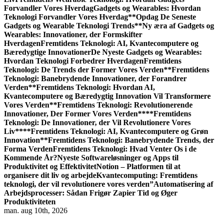
Forvandler Vores Hverdag
Gadgets og Wearables: Hvordan
Teknologi Forvandler Vores Hverdag
**Opdag De Seneste
Gadgets og Wearable Teknologi Trends**
Ny æra af Gadgets og
Wearables: Innovationer, der Formskifter
Hverdagen
Fremtidens Teknologi: AI, Kvantecomputere og
Bæredygtige Innovationer
De Nyeste Gadgets og Wearables:
Hvordan Teknologi Forbedrer Hverdagen
Fremtidens
Teknologi: De Trends der Former Vores Verden
**Fremtidens
Teknologi: Banebrydende Innovationer, der Forandrer
Verden**
Fremtidens Teknologi: Hvordan AI,
Kvantecomputere og Bæredygtig Innovation Vil Transformere
Vores Verden
**Fremtidens Teknologi: Revolutionerende
Innovationer, Der Former Vores Verden**
**Fremtidens
Teknologi: De Innovationer, der Vil Revolutionere Vores
Liv**
**Fremtidens Teknologi: AI, Kvantecomputere og Grøn
Innovation**
Fremtidens Teknologi: Banebrydende Trends, der
Forma Verden
Fremtidens Teknologi: Hvad Venter Os i de
Kommende År?
Nyeste Softwareløsninger og Apps til
Produktivitet og Effektivitet
Notion – Platformen til at
organisere dit liv og arbejde
Kvantecomputing: Fremtidens
teknologi, der vil revolutionere vores verden”
Automatisering af
Arbejdsprocesser: Sådan Frigør Zapier Tid og Øger
Produktiviteten
man. aug 10th, 2026