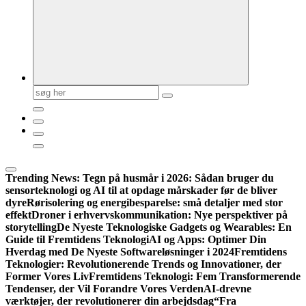
Søg
efter:
Trending News:
Tegn på husmår i 2026: Sådan bruger du
sensorteknologi og AI til at opdage mårskader før de bliver
dyre
Rørisolering og energibesparelse: små detaljer med stor
effekt
Droner i erhvervskommunikation: Nye perspektiver på
storytelling
De Nyeste Teknologiske Gadgets og Wearables: En
Guide til Fremtidens Teknologi
AI og Apps: Optimer Din
Hverdag med De Nyeste Softwareløsninger i 2024
Fremtidens
Teknologier: Revolutionerende Trends og Innovationer, der
Former Vores Liv
Fremtidens Teknologi: Fem Transformerende
Tendenser, der Vil Forandre Vores Verden
AI-drevne
værktøjer, der revolutionerer din arbejdsdag
“Fra