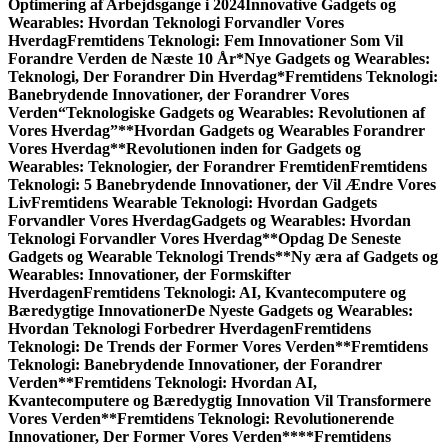
Optimering af Arbejdsgange i 2024
Innovative Gadgets og
Wearables: Hvordan Teknologi Forvandler Vores
Hverdag
Fremtidens Teknologi: Fem Innovationer Som Vil
Forandre Verden de Næste 10 År
*Nye Gadgets og Wearables:
Teknologi, Der Forandrer Din Hverdag*
Fremtidens Teknologi:
Banebrydende Innovationer, der Forandrer Vores
Verden
“Teknologiske Gadgets og Wearables: Revolutionen af
Vores Hverdag”
**Hvordan Gadgets og Wearables Forandrer
Vores Hverdag**
Revolutionen inden for Gadgets og
Wearables: Teknologier, der Forandrer Fremtiden
Fremtidens
Teknologi: 5 Banebrydende Innovationer, der Vil Ændre Vores
Liv
Fremtidens Wearable Teknologi: Hvordan Gadgets
Forvandler Vores Hverdag
Gadgets og Wearables: Hvordan
Teknologi Forvandler Vores Hverdag
**Opdag De Seneste
Gadgets og Wearable Teknologi Trends**
Ny æra af Gadgets og
Wearables: Innovationer, der Formskifter
Hverdagen
Fremtidens Teknologi: AI, Kvantecomputere og
Bæredygtige Innovationer
De Nyeste Gadgets og Wearables:
Hvordan Teknologi Forbedrer Hverdagen
Fremtidens
Teknologi: De Trends der Former Vores Verden
**Fremtidens
Teknologi: Banebrydende Innovationer, der Forandrer
Verden**
Fremtidens Teknologi: Hvordan AI,
Kvantecomputere og Bæredygtig Innovation Vil Transformere
Vores Verden
**Fremtidens Teknologi: Revolutionerende
Innovationer, Der Former Vores Verden**
**Fremtidens