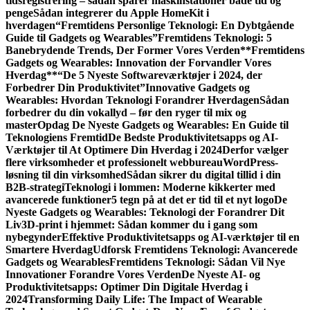
tidsregistrering – sådan sparer maskinstationer både tid og
penge
Sådan integrerer du Apple HomeKit i
hverdagen
“Fremtidens Personlige Teknologi: En Dybtgående
Guide til Gadgets og Wearables”
Fremtidens Teknologi: 5
Banebrydende Trends, Der Former Vores Verden
**Fremtidens
Gadgets og Wearables: Innovation der Forvandler Vores
Hverdag**
“De 5 Nyeste Softwareværktøjer i 2024, der
Forbedrer Din Produktivitet”
Innovative Gadgets og
Wearables: Hvordan Teknologi Forandrer Hverdagen
Sådan
forbedrer du din vokallyd – før den ryger til mix og
master
Opdag De Nyeste Gadgets og Wearables: En Guide til
Teknologiens Fremtid
De Bedste Produktivitetsapps og AI-
Værktøjer til At Optimere Din Hverdag i 2024
Derfor vælger
flere virksomheder et professionelt webbureau
WordPress-
løsning til din virksomhed
Sådan sikrer du digital tillid i din
B2B-strategi
Teknologi i lommen: Moderne kikkerter med
avancerede funktioner
5 tegn på at det er tid til et nyt logo
De
Nyeste Gadgets og Wearables: Teknologi der Forandrer Dit
Liv
3D-print i hjemmet: Sådan kommer du i gang som
nybegynder
Effektive Produktivitetsapps og AI-værktøjer til en
Smartere Hverdag
Udforsk Fremtidens Teknologi: Avancerede
Gadgets og Wearables
Fremtidens Teknologi: Sådan Vil Nye
Innovationer Forandre Vores Verden
De Nyeste AI- og
Produktivitetsapps: Optimer Din Digitale Hverdag i
2024
Transforming Daily Life: The Impact of Wearable