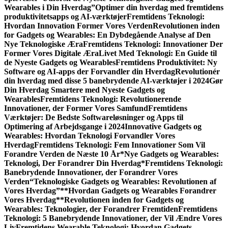
Wearables i Din Hverdag”
Optimer din hverdag med fremtidens
produktivitetsapps og AI-værktøjer
Fremtidens Teknologi:
Hvordan Innovation Former Vores Verden
Revolutionen inden
for Gadgets og Wearables: En Dybdegående Analyse af Den
Nye Teknologiske Æra
Fremtidens Teknologi: Innovationer Der
Former Vores Digitale Æra
Livet Med Teknologi: En Guide til
de Nyeste Gadgets og Wearables
Fremtidens Produktivitet: Ny
Software og AI-apps der Forvandler din Hverdag
Revolutionér
din hverdag med disse 5 banebrydende AI-værktøjer i 2024
Gør
Din Hverdag Smartere med Nyeste Gadgets og
Wearables
Fremtidens Teknologi: Revolutionerende
Innovationer, der Former Vores Samfund
Fremtidens
Værktøjer: De Bedste Softwareløsninger og Apps til
Optimering af Arbejdsgange i 2024
Innovative Gadgets og
Wearables: Hvordan Teknologi Forvandler Vores
Hverdag
Fremtidens Teknologi: Fem Innovationer Som Vil
Forandre Verden de Næste 10 År
*Nye Gadgets og Wearables:
Teknologi, Der Forandrer Din Hverdag*
Fremtidens Teknologi:
Banebrydende Innovationer, der Forandrer Vores
Verden
“Teknologiske Gadgets og Wearables: Revolutionen af
Vores Hverdag”
**Hvordan Gadgets og Wearables Forandrer
Vores Hverdag**
Revolutionen inden for Gadgets og
Wearables: Teknologier, der Forandrer Fremtiden
Fremtidens
Teknologi: 5 Banebrydende Innovationer, der Vil Ændre Vores
Liv
Fremtidens Wearable Teknologi: Hvordan Gadgets