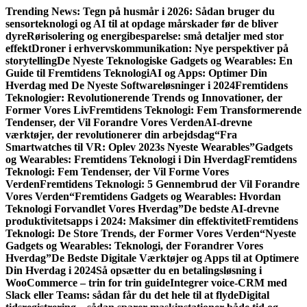
Gå
Trending News:
Tegn på husmår i 2026: Sådan bruger du
til
sensorteknologi og AI til at opdage mårskader før de bliver
indhold
dyre
Rørisolering og energibesparelse: små detaljer med stor
effekt
Droner i erhvervskommunikation: Nye perspektiver på
storytelling
De Nyeste Teknologiske Gadgets og Wearables: En
Guide til Fremtidens Teknologi
AI og Apps: Optimer Din
Hverdag med De Nyeste Softwareløsninger i 2024
Fremtidens
Teknologier: Revolutionerende Trends og Innovationer, der
Former Vores Liv
Fremtidens Teknologi: Fem Transformerende
Tendenser, der Vil Forandre Vores Verden
AI-drevne
værktøjer, der revolutionerer din arbejdsdag
“Fra
Smartwatches til VR: Oplev 2023s Nyeste Wearables”
Gadgets
og Wearables: Fremtidens Teknologi i Din Hverdag
Fremtidens
Teknologi: Fem Tendenser, der Vil Forme Vores
Verden
Fremtidens Teknologi: 5 Gennembrud der Vil Forandre
Vores Verden
“Fremtidens Gadgets og Wearables: Hvordan
Teknologi Forvandlet Vores Hverdag”
De bedste AI-drevne
produktivitetsapps i 2024: Maksimer din effektivitet
Fremtidens
Teknologi: De Store Trends, der Former Vores Verden
“Nyeste
Gadgets og Wearables: Teknologi, der Forandrer Vores
Hverdag”
De Bedste Digitale Værktøjer og Apps til at Optimere
Din Hverdag i 2024
Så opsætter du en betalingsløsning i
WooCommerce – trin for trin guide
Integrer voice-CRM med
Slack eller Teams: sådan får du det hele til at flyde
Digital