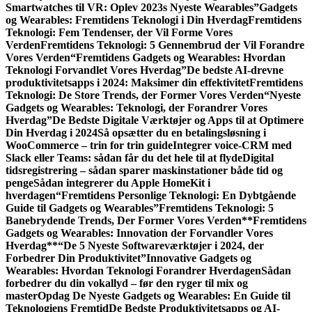
Smartwatches til VR: Oplev 2023s Nyeste Wearables”
Gadgets
og Wearables: Fremtidens Teknologi i Din Hverdag
Fremtidens
Teknologi: Fem Tendenser, der Vil Forme Vores
Verden
Fremtidens Teknologi: 5 Gennembrud der Vil Forandre
Vores Verden
“Fremtidens Gadgets og Wearables: Hvordan
Teknologi Forvandlet Vores Hverdag”
De bedste AI-drevne
produktivitetsapps i 2024: Maksimer din effektivitet
Fremtidens
Teknologi: De Store Trends, der Former Vores Verden
“Nyeste
Gadgets og Wearables: Teknologi, der Forandrer Vores
Hverdag”
De Bedste Digitale Værktøjer og Apps til at Optimere
Din Hverdag i 2024
Så opsætter du en betalingsløsning i
WooCommerce – trin for trin guide
Integrer voice-CRM med
Slack eller Teams: sådan får du det hele til at flyde
Digital
tidsregistrering – sådan sparer maskinstationer både tid og
penge
Sådan integrerer du Apple HomeKit i
hverdagen
“Fremtidens Personlige Teknologi: En Dybtgående
Guide til Gadgets og Wearables”
Fremtidens Teknologi: 5
Banebrydende Trends, Der Former Vores Verden
**Fremtidens
Gadgets og Wearables: Innovation der Forvandler Vores
Hverdag**
“De 5 Nyeste Softwareværktøjer i 2024, der
Forbedrer Din Produktivitet”
Innovative Gadgets og
Wearables: Hvordan Teknologi Forandrer Hverdagen
Sådan
forbedrer du din vokallyd – før den ryger til mix og
master
Opdag De Nyeste Gadgets og Wearables: En Guide til
Teknologiens Fremtid
De Bedste Produktivitetsapps og AI-