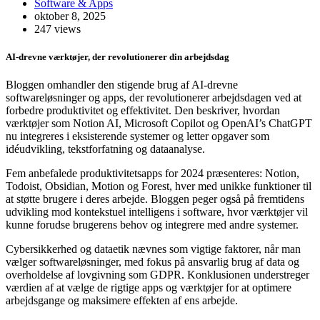
Software & Apps
oktober 8, 2025
247 views
AI-drevne værktøjer, der revolutionerer din arbejdsdag
Bloggen omhandler den stigende brug af AI-drevne
softwareløsninger og apps, der revolutionerer arbejdsdagen ved at
forbedre produktivitet og effektivitet. Den beskriver, hvordan
værktøjer som Notion AI, Microsoft Copilot og OpenAI’s ChatGPT
nu integreres i eksisterende systemer og letter opgaver som
idéudvikling, tekstforfatning og dataanalyse.
Fem anbefalede produktivitetsapps for 2024 præsenteres: Notion,
Todoist, Obsidian, Motion og Forest, hver med unikke funktioner til
at støtte brugere i deres arbejde. Bloggen peger også på fremtidens
udvikling mod kontekstuel intelligens i software, hvor værktøjer vil
kunne forudse brugerens behov og integrere med andre systemer.
Cybersikkerhed og dataetik nævnes som vigtige faktorer, når man
vælger softwareløsninger, med fokus på ansvarlig brug af data og
overholdelse af lovgivning som GDPR. Konklusionen understreger
værdien af at vælge de rigtige apps og værktøjer for at optimere
arbejdsgange og maksimere effekten af ens arbejde.