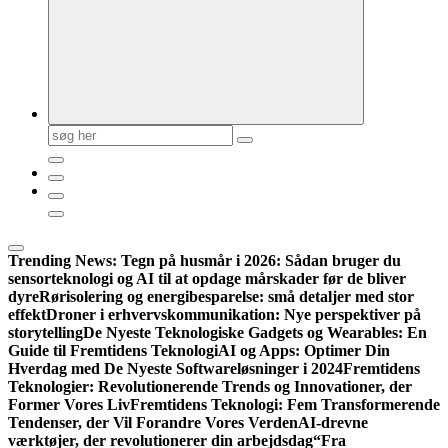
Søg
efter:
Trending News:
Tegn på husmår i 2026: Sådan bruger du
sensorteknologi og AI til at opdage mårskader før de bliver
dyre
Rørisolering og energibesparelse: små detaljer med stor
effekt
Droner i erhvervskommunikation: Nye perspektiver på
storytelling
De Nyeste Teknologiske Gadgets og Wearables: En
Guide til Fremtidens Teknologi
AI og Apps: Optimer Din
Hverdag med De Nyeste Softwareløsninger i 2024
Fremtidens
Teknologier: Revolutionerende Trends og Innovationer, der
Former Vores Liv
Fremtidens Teknologi: Fem Transformerende
Tendenser, der Vil Forandre Vores Verden
AI-drevne
værktøjer, der revolutionerer din arbejdsdag
“Fra