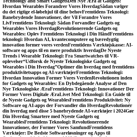
Technology and Smart Gadgets
Den Nye Æra af Gadgets:
Hvordan Wearables Forandrer Vores Hverdag
Sådan vælger
du det rigtige el-løbehjul til dine behov
Fremtidens Teknologi:
Banebrydende Innovationer, der Vil Forandre Vores
Liv
Fremtidens Teknologi: Sådan Forvandler Gadgets og
Wearables Vores Hverdag
Revolutionerende Gadgets og
Wearables: Oplev Fremtidens Teknologi i Din Hånd
Fremtidens
teknologi: Hvordan AI, kvantecomputere og bæredygtig
innovation former vores verden
Fremtidens Værktøjskasse: AI-
software og apps til en mere produktiv hverdag
De Nyeste
Trends i Wearable Teknologi: Fra Smartwatches til VR-
oplevelser
“Udforsk de Nyeste Teknologiske Gadgets og
Wearables i Din Hverdag”
Optimer din hverdag med fremtidens
produktivitetsapps og AI-værktøjer
Fremtidens Teknologi:
Hvordan Innovation Former Vores Verden
Revolutionen inden
for Gadgets og Wearables: En Dybdegående Analyse af Den
Nye Teknologiske Æra
Fremtidens Teknologi: Innovationer Der
Former Vores Digitale Æra
Livet Med Teknologi: En Guide til
de Nyeste Gadgets og Wearables
Fremtidens Produktivitet: Ny
Software og AI-apps der Forvandler din Hverdag
Revolutionér
din hverdag med disse 5 banebrydende AI-værktøjer i 2024
Gør
Din Hverdag Smartere med Nyeste Gadgets og
Wearables
Fremtidens Teknologi: Revolutionerende
Innovationer, der Former Vores Samfund
Fremtidens
Værktøjer: De Bedste Softwareløsninger og Apps til