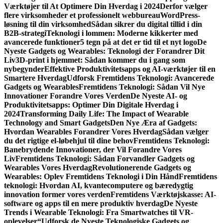
Værktøjer til At Optimere Din Hverdag i 2024
Derfor vælger
flere virksomheder et professionelt webbureau
WordPress-
løsning til din virksomhed
Sådan sikrer du digital tillid i din
B2B-strategi
Teknologi i lommen: Moderne kikkerter med
avancerede funktioner
5 tegn på at det er tid til et nyt logo
De
Nyeste Gadgets og Wearables: Teknologi der Forandrer Dit
Liv
3D-print i hjemmet: Sådan kommer du i gang som
nybegynder
Effektive Produktivitetsapps og AI-værktøjer til en
Smartere Hverdag
Udforsk Fremtidens Teknologi: Avancerede
Gadgets og Wearables
Fremtidens Teknologi: Sådan Vil Nye
Innovationer Forandre Vores Verden
De Nyeste AI- og
Produktivitetsapps: Optimer Din Digitale Hverdag i
2024
Transforming Daily Life: The Impact of Wearable
Technology and Smart Gadgets
Den Nye Æra af Gadgets:
Hvordan Wearables Forandrer Vores Hverdag
Sådan vælger
du det rigtige el-løbehjul til dine behov
Fremtidens Teknologi:
Banebrydende Innovationer, der Vil Forandre Vores
Liv
Fremtidens Teknologi: Sådan Forvandler Gadgets og
Wearables Vores Hverdag
Revolutionerende Gadgets og
Wearables: Oplev Fremtidens Teknologi i Din Hånd
Fremtidens
teknologi: Hvordan AI, kvantecomputere og bæredygtig
innovation former vores verden
Fremtidens Værktøjskasse: AI-
software og apps til en mere produktiv hverdag
De Nyeste
Trends i Wearable Teknologi: Fra Smartwatches til VR-
oplevelser
“Udforsk de Nyeste Teknologiske Gadgets og