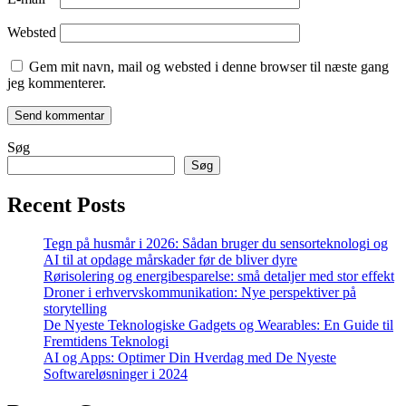
Websted
Gem mit navn, mail og websted i denne browser til næste gang
jeg kommenterer.
Søg
Søg
Recent Posts
Tegn på husmår i 2026: Sådan bruger du sensorteknologi og
AI til at opdage mårskader før de bliver dyre
Rørisolering og energibesparelse: små detaljer med stor effekt
Droner i erhvervskommunikation: Nye perspektiver på
storytelling
De Nyeste Teknologiske Gadgets og Wearables: En Guide til
Fremtidens Teknologi
AI og Apps: Optimer Din Hverdag med De Nyeste
Softwareløsninger i 2024