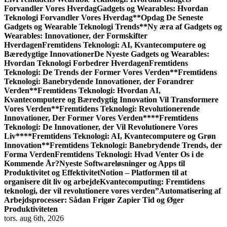
Forvandler Vores Hverdag
Gadgets og Wearables: Hvordan
Teknologi Forvandler Vores Hverdag
**Opdag De Seneste
Gadgets og Wearable Teknologi Trends**
Ny æra af Gadgets og
Wearables: Innovationer, der Formskifter
Hverdagen
Fremtidens Teknologi: AI, Kvantecomputere og
Bæredygtige Innovationer
De Nyeste Gadgets og Wearables:
Hvordan Teknologi Forbedrer Hverdagen
Fremtidens
Teknologi: De Trends der Former Vores Verden
**Fremtidens
Teknologi: Banebrydende Innovationer, der Forandrer
Verden**
Fremtidens Teknologi: Hvordan AI,
Kvantecomputere og Bæredygtig Innovation Vil Transformere
Vores Verden
**Fremtidens Teknologi: Revolutionerende
Innovationer, Der Former Vores Verden**
**Fremtidens
Teknologi: De Innovationer, der Vil Revolutionere Vores
Liv**
**Fremtidens Teknologi: AI, Kvantecomputere og Grøn
Innovation**
Fremtidens Teknologi: Banebrydende Trends, der
Forma Verden
Fremtidens Teknologi: Hvad Venter Os i de
Kommende År?
Nyeste Softwareløsninger og Apps til
Produktivitet og Effektivitet
Notion – Platformen til at
organisere dit liv og arbejde
Kvantecomputing: Fremtidens
teknologi, der vil revolutionere vores verden”
Automatisering af
Arbejdsprocesser: Sådan Frigør Zapier Tid og Øger
Produktiviteten
tors. aug 6th, 2026